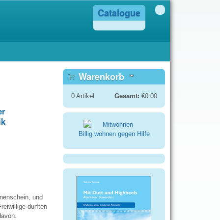
Catalogue
Warenkorb
0
Artikel
Gesamt:
€0.00
er
ik
Billig wohnen gegen Hilfe
nnenschein, und
eiwillige durften
davon.