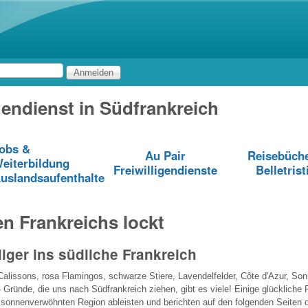
Direkt zum Inhalt
igendienst in Südfrankreich
obs &
Au Pair
Reisebüch
eiterbildung
Freiwilligendienste
Belletrist
uslandsaufenthalte
n Frankreichs lockt
lliger ins südliche Frankreich
Calissons, rosa Flamingos, schwarze Stiere, Lavendelfelder, Côte d'Azur, So
 Gründe, die uns nach Südfrankreich ziehen, gibt es viele! Einige glückliche Fr
r sonnenverwöhnten Region ableisten und berichten auf den folgenden Seiten 