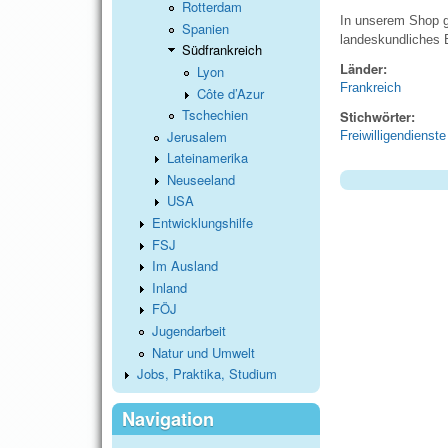
Rotterdam
In unserem Shop gi
Spanien
landeskundliches
Südfrankreich
Länder:
Lyon
Frankreich
Côte d’Azur
Tschechien
Stichwörter:
Jerusalem
Freiwilligendienste
Lateinamerika
Neuseeland
USA
Entwicklungshilfe
FSJ
Im Ausland
Inland
FÖJ
Jugendarbeit
Natur und Umwelt
Jobs, Praktika, Studium
Navigation