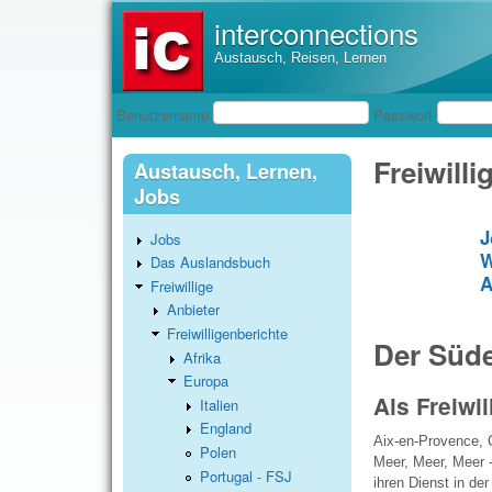
interconnections
Austausch, Reisen, Lernen
Benutzeranmeldung
Benutzername
Passwort
Freiwill
Austausch, Lernen,
Jobs
J
Jobs
W
Das Auslandsbuch
A
Freiwillige
Anbieter
Freiwilligenberichte
Der Süde
Afrika
Europa
Als Freiwi
Italien
England
Aix-en-Provence, 
Polen
Meer, Meer, Meer -
Portugal - FSJ
ihren Dienst in de