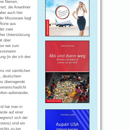
eine Namen,
ert; die Anwohner
ber auch hier
er Missionare liegt
 Ärzte aus
der zwei
her Unterstützung
ät über
sse wie zum
issionaren
g (in der ich drei
ums mit sämtlichen
de, deutschem
les überragende
veranschaulicht
elten aufeinander,
nd hat man in
role auf einer
egrenzt sich der
stens) sind ein
ichts zu tun