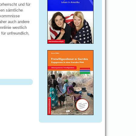
rherrscht und für
sen sämtliche
orkommnisse
daher auch andere
nnlinie westlich
für unfreundlich,