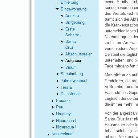
Einleitung
einem Stadtviertel
sondern werden ei
Eingewöhnung
des Viertels wohn
Anreise
türmt sich der Abf
Umgebung
die Krankenstation
Erste
unterschiedlichen 
Schritte
Nachmittage in de
Santa
zu bieten. An zwe
Cruz
verschiedene Aspe
Abschlussfeier
Beispiel die tägli
Aufgaben
unterhalten, und b
Tage mitgeholfen 
Visum
Schulanfang
Man trifft auch a
Jahreswechsel
Produkten, die man
Fiesta
Vollkornbrot und f
Fassade des Super
Dienstende
zugleich die derze
Ecuador
die immer mehr in
Peru
Uruguay
Von der angespann
Santa Cruz fast ni
Nicaragua I
Hausmauer oder kl
Nicaragua II
Inhalt solcher „ch
Neuseeland
ruhiges Volk und 