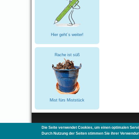
Hier geht´s weiter!
Rache ist süß
Mist fürs Miststück
Die Seite verwendet Cookies, um einen optimalen Servi
Mitwohnen.org
|
Mitreisen.org
|
Au-Pair-Box.com
|
Gast
Durch Nutzung der Seiten stimmen Sie ihrer Verwendun