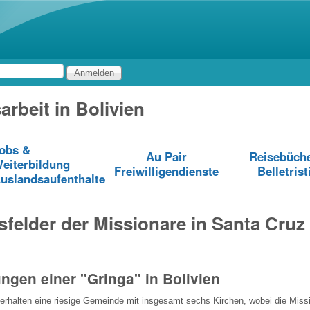
Direkt zum Inhalt
arbeit in Bolivien
obs &
Au Pair
Reisebüch
eiterbildung
Freiwilligendienste
Belletrist
uslandsaufenthalte
tsfelder der Missionare in Santa Cruz 
gen einer "Gringa" in Bolivien
erhalten eine riesige Gemeinde mit insgesamt sechs Kirchen, wobei die Missi