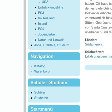
USA
haben. Oft habe ic
Entwicklungshilfe
den es viele Grün
FSJ
Bolivianer erhöhte
Im Ausland
verantwortlich fü
Sitten, Gebräuche 
Inland
von Santa Cruz zw
FÖJ
überheblich und fau
Jugendarbeit
Natur und Umwelt
Länder:
Südamerika
Jobs, Praktika, Studium
Stichwörter:
Navigation
Erfahrungsbericht
Katalog
Warenkorb
Schule - Studium
Schüler
Studieren
Startmenü