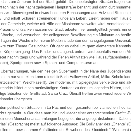
, das zum ärmeren Teil der Stadt gehört: Die unbefestigten Straßen tragen k
nfach nach der nächstgelegenen Hauptstraße benannt und dann durchnummeri
en zwar überwiegend in etwas besseren Behausungen aus Holz und Steinen, a
all und erhält Scharen streunender Hunde am Leben. Direkt neben dem Haus d
 der Gemeinde, welche mit Hilfe der Missionare verwaltet wird. Verschiedene
Praxen und Krankenhäusern der Stadt arbeiten hier unentgeltlich jeweils ein o
r Woche, und versuchen, der anliegenden Bevölkerung ein Minimum an ärztlic
i Tagen der Woche informieren Medizinstudenten der nahegelegenen Universit
kte zum Thema Gesundheit. Oft geht es dabei um ganz elementare Kenntni
che Körperreinigung. Das Kinder- und Jugendzentrum wird ebenfalls von den M
ietet nachmittags und während der Ferien Aktivitäten wie Hausaufgabenbetreuun
habe), Sportgruppen sowie Sprach- und Computerkurse an.
uf Überraschungen, wie den riesigen Supermarkt in der Nähe des Jugendzentr
 sich nur vorstellen kann (einschließlich Halloween-Artikel, Milka-Schokola
ranzösischem Weichkäse!!!). Die moderne, mit Spiegelglas verkleidete und al
markts bildet einen merkwürdigen Kontrast zu den umliegenden Hütten, und 
itige Situation der Großstadt Santa Cruz: Überall treffen zwei verschiedene W
einander übergehen.
ten politischen Situation in La Paz und dem gesamten bolivianischen Hochla
chts gemerkt, außer dass man hin und wieder einer entsprechenden Grafitti-Pa
eineren Menschenansammlungen begegnet, die angeregt diskutieren. Dabei b
arlas“ (Gespräche) meist auf folgende Aussage: Die Bolivianer des „Oriente“ (O
wollen mit gewaltsamen Aufständen der Bewohner des „Occidente“ (Westens) n