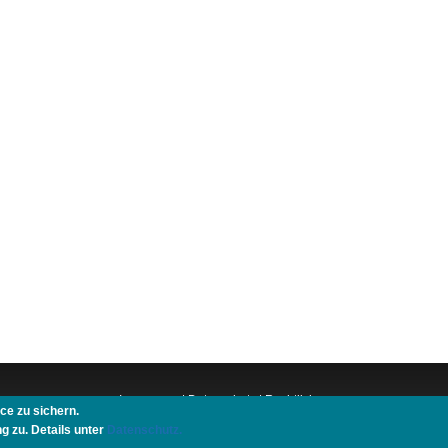
Impressum
|
Datenschutz
|
Rechtliches
ce zu sichern.
schuljahr.de
|
Down-Under.org
|
Elderpair.com
|
Interconnections-Verlag.de
g zu. Details unter
Datenschutz.
|
Reisetops.com
|
Schenken.net
|
Rache ist süß