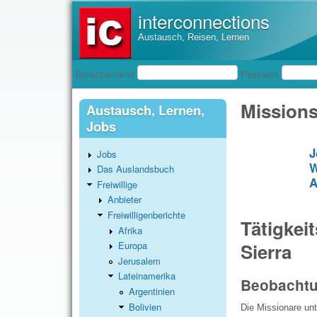
interconnections
Austausch, Reisen, Lernen
Benutzeranmeldung
Benutzername
Passwort
Missions
Austausch, Lernen,
Jobs
J
Jobs
W
Das Auslandsbuch
A
Freiwillige
Anbieter
Freiwilligenberichte
Tätigkei
Afrika
Sierra
Europa
Jerusalem
Lateinamerika
Beobachtun
Argentinien
Bolivien
Die Missionare unt