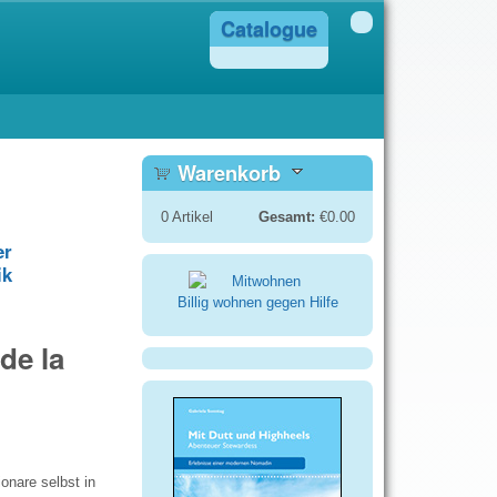
Catalogue
Warenkorb
0
Artikel
Gesamt:
€0.00
er
ik
Billig wohnen gegen Hilfe
de la
onare selbst in