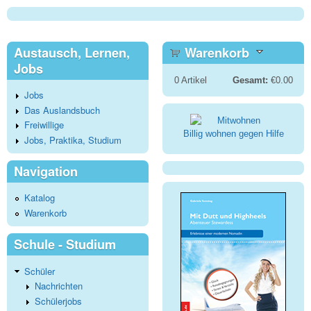
Austausch, Lernen,
Warenkorb
Jobs
0
Artikel
Gesamt:
€0.00
Jobs
Das Auslandsbuch
Freiwillige
Billig wohnen gegen Hilfe
Jobs, Praktika, Studium
Navigation
Katalog
Warenkorb
Schule - Studium
Schüler
Nachrichten
Schülerjobs