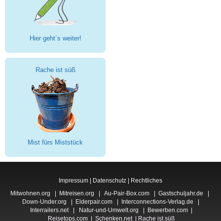
Hier geht´s weiter!
Rache ist süß
Mist fürs Miststück
Impressum
|
Datenschutz
|
Rechtliches
Mitwohnen.org
|
Mitreisen.org
|
Au-Pair-Box.com
|
Gastschuljahr.de
|
Down-Under.org
|
Elderpair.com
|
Interconnections-Verlag.de
|
Interrailers.net
|
Natur-und-Umwelt.org
|
Bewerben.com
|
Reisetops.com
|
Schenken.net
|
Rache ist süß