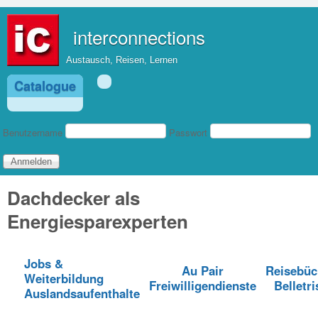
Direkt zum Inhalt
interconnections
Austausch, Reisen, Lernen
Catalogue
Benutzeranmeldung
Benutzername
Passwort
Dachdecker als
Energiesparexperten
Jobs &
Au Pair
Reisebüc
Weiterbildung
Freiwilligendienste
Belletri
Auslandsaufenthalte