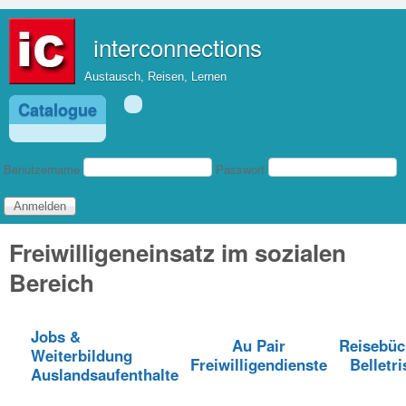
Direkt zum Inhalt
interconnections
Austausch, Reisen, Lernen
Catalogue
Benutzeranmeldung
Benutzername
Passwort
Freiwilligeneinsatz im sozialen
Bereich
Jobs &
Au Pair
Reisebüc
Weiterbildung
Freiwilligendienste
Belletri
Auslandsaufenthalte