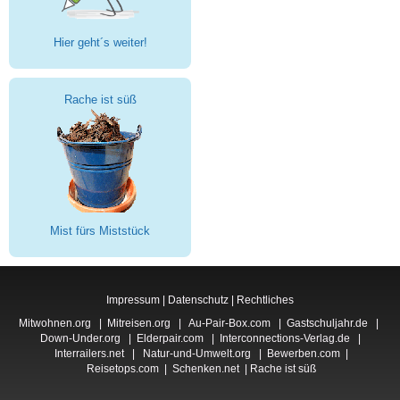
Hier geht´s weiter!
Rache ist süß
Mist fürs Miststück
Impressum
|
Datenschutz
|
Rechtliches
Mitwohnen.org
|
Mitreisen.org
|
Au-Pair-Box.com
|
Gastschuljahr.de
|
Down-Under.org
|
Elderpair.com
|
Interconnections-Verlag.de
|
Interrailers.net
|
Natur-und-Umwelt.org
|
Bewerben.com
|
Reisetops.com
|
Schenken.net
|
Rache ist süß