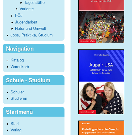
Tagesstätte
Variante
FÖJ
Jugendarbeit
Natur und Umwelt
Jobs, Praktika, Studium
Navigation
Katalog
Warenkorb
Schule - Studium
Schüler
Studieren
Startmenü
Start
Verlag