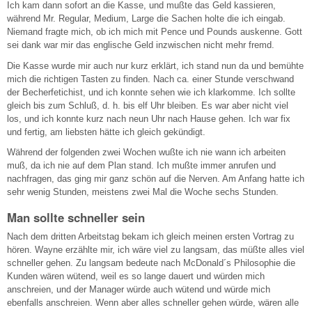
Ich kam dann sofort an die Kasse, und mußte das Geld kassieren,
während Mr. Regular, Medium, Large die Sachen holte die ich eingab.
Niemand fragte mich, ob ich mich mit Pence und Pounds auskenne. Gott
sei dank war mir das englische Geld inzwischen nicht mehr fremd.
Die Kasse wurde mir auch nur kurz erklärt, ich stand nun da und bemühte
mich die richtigen Tasten zu finden. Nach ca. einer Stunde verschwand
der Becherfetichist, und ich konnte sehen wie ich klarkomme. Ich sollte
gleich bis zum Schluß, d. h. bis elf Uhr bleiben. Es war aber nicht viel
los, und ich konnte kurz nach neun Uhr nach Hause gehen. Ich war fix
und fertig, am liebsten hätte ich gleich gekündigt.
Während der folgenden zwei Wochen wußte ich nie wann ich arbeiten
muß, da ich nie auf dem Plan stand. Ich mußte immer anrufen und
nachfragen, das ging mir ganz schön auf die Nerven. Am Anfang hatte ich
sehr wenig Stunden, meistens zwei Mal die Woche sechs Stunden.
Man sollte schneller sein
Nach dem dritten Arbeitstag bekam ich gleich meinen ersten Vortrag zu
hören. Wayne erzählte mir, ich wäre viel zu langsam, das müßte alles viel
schneller gehen. Zu langsam bedeute nach McDonald´s Philosophie die
Kunden wären wütend, weil es so lange dauert und würden mich
anschreien, und der Manager würde auch wütend und würde mich
ebenfalls anschreien. Wenn aber alles schneller gehen würde, wären alle