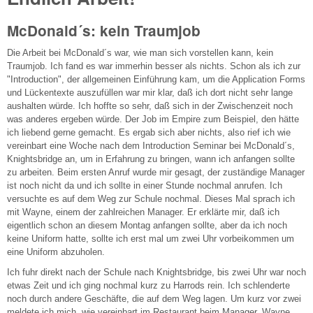
McDonald´s: kein Traumjob
Die Arbeit bei McDonald´s war, wie man sich vorstellen kann, kein
Traumjob. Ich fand es war immerhin besser als nichts. Schon als ich zur
"Introduction", der allgemeinen Einführung kam, um die Application Forms
und Lückentexte auszufüllen war mir klar, daß ich dort nicht sehr lange
aushalten würde. Ich hoffte so sehr, daß sich in der Zwischenzeit noch
was anderes ergeben würde. Der Job im Empire zum Beispiel, den hätte
ich liebend gerne gemacht. Es ergab sich aber nichts, also rief ich wie
vereinbart eine Woche nach dem Introduction Seminar bei McDonald´s,
Knightsbridge an, um in Erfahrung zu bringen, wann ich anfangen sollte
zu arbeiten. Beim ersten Anruf wurde mir gesagt, der zuständige Manager
ist noch nicht da und ich sollte in einer Stunde nochmal anrufen. Ich
versuchte es auf dem Weg zur Schule nochmal. Dieses Mal sprach ich
mit Wayne, einem der zahlreichen Manager. Er erklärte mir, daß ich
eigentlich schon an diesem Montag anfangen sollte, aber da ich noch
keine Uniform hatte, sollte ich erst mal um zwei Uhr vorbeikommen um
eine Uniform abzuholen.
Ich fuhr direkt nach der Schule nach Knightsbridge, bis zwei Uhr war noch
etwas Zeit und ich ging nochmal kurz zu Harrods rein. Ich schlenderte
noch durch andere Geschäfte, die auf dem Weg lagen. Um kurz vor zwei
meldete ich mich, wie vereinbart im Restaurant beim Manager. Wayne,