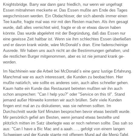
Knightsbridge. Barry war dann ganz friedlich, nur wenn wir ungefragt
Essen mitnahmen meckerte er. Das Essen mußte am Ende des Tages
wegschmissen werden. Ein Obdachloser, der sich abends immer einen
Tee kaufte, fragte mal was mir mit den Resten machen. Als ihm gesagt
wurde, daß alles vernichtet wird, fragte er ob er etwas davon haben
könnte. Das wurde abgelehnt mit der Begründung, daß das Essen nur
eine gewisse Zeit haltbar ist. Wenn sie ihm schlechtes Essen überließen
und er davon krank würde, wäre McDonald´s dran. Eine fadenscheinige
Ausrede. Wir haben uns auch nicht an die Bestimmungen gehalten, und
die restlichen Burger mitgenommen, aber es ist nie jemand krank ge-
worden.
Im Nachhinein war die Arbeit bei McDonald´s eine ganz lustige Erfahrung.
Manchmal war es auch interessant, die Kunden zu beobachten. Hier
mußte natürlich, wie sollte es anderes sein, auch alles schneller gehen.
Kaum hatte ein Kunde das Restaurant betreten mußten wir ihn auch
schon ansprechen: "Can I help you?" oder "Service on this til". Stand
jemand außer Hörweite konnten wir auch brüllen. Sehr viele Kunden
fingen erst mal an zu diskutieren, was sie nehmen sollten. Im
Durchschnitt wurde fünf Minuten besprochen bevor etwas bestellt wurde.
Mir persönlich gefiel am Besten, wenn jemand etwas bestellte und
plötzlich mitten im Satz überlegte was er noch nehmen sollte. Das sah so
aus: "Can I have a Bic Mac and a aaah....., gefolgt von einem langen
Schweigen und der Kunde starrte mit offenem Mund auf die Menü-Tafel,