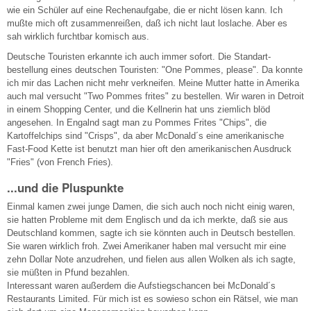
wie ein Schüler auf eine Rechenaufgabe, die er nicht lösen kann. Ich
mußte mich oft zusammenreißen, daß ich nicht laut loslache. Aber es
sah wirklich furchtbar komisch aus.
Deutsche Touristen erkannte ich auch immer sofort. Die Standart-
bestellung eines deutschen Touristen: "One Pommes, please". Da konnte
ich mir das Lachen nicht mehr verkneifen. Meine Mutter hatte in Amerika
auch mal versucht "Two Pommes frites" zu bestellen. Wir waren in Detroit
in einem Shopping Center, und die Kellnerin hat uns ziemlich blöd
angesehen. In Engalnd sagt man zu Pommes Frites "Chips", die
Kartoffelchips sind "Crisps", da aber McDonald´s eine amerikanische
Fast-Food Kette ist benutzt man hier oft den amerikanischen Ausdruck
"Fries" (von French Fries).
...und die Pluspunkte
Einmal kamen zwei junge Damen, die sich auch noch nicht einig waren,
sie hatten Probleme mit dem Englisch und da ich merkte, daß sie aus
Deutschland kommen, sagte ich sie könnten auch in Deutsch bestellen.
Sie waren wirklich froh. Zwei Amerikaner haben mal versucht mir eine
zehn Dollar Note anzudrehen, und fielen aus allen Wolken als ich sagte,
sie müßten in Pfund bezahlen.
Interessant waren außerdem die Aufstiegschancen bei McDonald´s
Restaurants Limited. Für mich ist es sowieso schon ein Rätsel, wie man