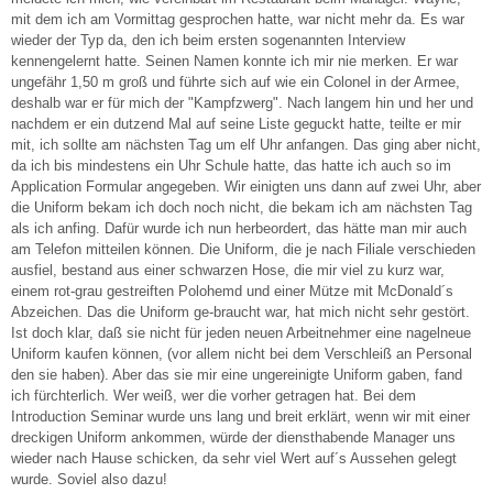
mit dem ich am Vormittag gesprochen hatte, war nicht mehr da. Es war
wieder der Typ da, den ich beim ersten sogenannten Interview
kennengelernt hatte. Seinen Namen konnte ich mir nie merken. Er war
ungefähr 1,50 m groß und führte sich auf wie ein Colonel in der Armee,
deshalb war er für mich der "Kampfzwerg". Nach langem hin und her und
nachdem er ein dutzend Mal auf seine Liste geguckt hatte, teilte er mir
mit, ich sollte am nächsten Tag um elf Uhr anfangen. Das ging aber nicht,
da ich bis mindestens ein Uhr Schule hatte, das hatte ich auch so im
Application Formular angegeben. Wir einigten uns dann auf zwei Uhr, aber
die Uniform bekam ich doch noch nicht, die bekam ich am nächsten Tag
als ich anfing. Dafür wurde ich nun herbeordert, das hätte man mir auch
am Telefon mitteilen können. Die Uniform, die je nach Filiale verschieden
ausfiel, bestand aus einer schwarzen Hose, die mir viel zu kurz war,
einem rot-grau gestreiften Polohemd und einer Mütze mit McDonald´s
Abzeichen. Das die Uniform ge-braucht war, hat mich nicht sehr gestört.
Ist doch klar, daß sie nicht für jeden neuen Arbeitnehmer eine nagelneue
Uniform kaufen können, (vor allem nicht bei dem Verschleiß an Personal
den sie haben). Aber das sie mir eine ungereinigte Uniform gaben, fand
ich fürchterlich. Wer weiß, wer die vorher getragen hat. Bei dem
Introduction Seminar wurde uns lang und breit erklärt, wenn wir mit einer
dreckigen Uniform ankommen, würde der diensthabende Manager uns
wieder nach Hause schicken, da sehr viel Wert auf´s Aussehen gelegt
wurde. Soviel also dazu!