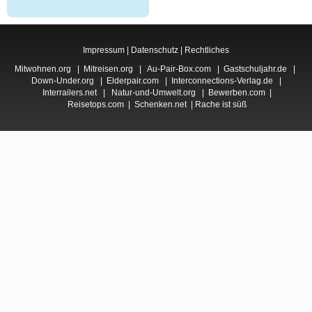
Impressum
|
Datenschutz
|
Rechtliches
Mitwohnen.org
|
Mitreisen.org
|
Au-Pair-Box.com
|
Gastschuljahr.de
|
Down-Under.org
|
Elderpair.com
|
Interconnections-Verlag.de
|
Interrailers.net
|
Natur-und-Umwelt.org
|
Bewerben.com
|
Reisetops.com
|
Schenken.net
|
Rache ist süß