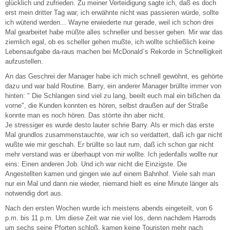
glücklich und zufrieden. Zu meiner Verteidigung sagte ich, daß es doch
erst mein dritter Tag war, ich erwähnte nicht was passieren würde, sollte
ich wütend werden... Wayne erwiederte nur gerade, weil ich schon drei
Mal gearbeitet habe müßte alles schneller und besser gehen. Mir war das
ziemlich egal, ob es scheller gehen mußte, ich wollte schließlich keine
Lebensaufgabe da-raus machen bei McDonald´s Rekorde in Schnelligkeit
aufzustellen.
An das Geschrei der Manager habe ich mich schnell gewöhnt, es gehörte
dazu und war bald Routine. Barry, ein anderer Manager brüllte immer von
hinten: " Die Schlangen sind viel zu lang, beeilt euch mal ein bißchen da
vorne", die Kunden konnten es hören, selbst draußen auf der Straße
konnte man es noch hören. Das störrte ihn aber nicht.
Je stressiger es wurde desto lauter schrie Barry. Als er mich das erste
Mal grundlos zusammenstauchte, war ich so verdattert, daß ich gar nicht
wußte wie mir geschah. Er brüllte so laut rum, daß ich schon gar nicht
mehr verstand was er überhaupt von mir wollte. Ich jedenfalls wollte nur
eins: Einen anderen Job. Und ich war nicht die Einzigste. Die
Angestellten kamen und gingen wie auf einem Bahnhof. Viele sah man
nur ein Mal und dann nie wieder, niemand hielt es eine Minute länger als
notwendig dort aus.
Nach den ersten Wochen wurde ich meistens abends eingeteilt, von 6
p.m. bis 11 p.m. Um diese Zeit war nie viel los, denn nachdem Harrods
um sechs seine Pforten schloß, kamen keine Touristen mehr nach