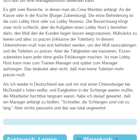
sich dort um eine Managerposition bewerben kann.
Es gibt zwei Bereiche, in denen man als Crew Member anfängt: An der
Kasse oder in der Küche (Burger Zubereitung). Die erste Beförderung ist
die zum Lobby Host oder zur Lobby Hostess. Die Bezeichnung klingt
zwar nicht schlecht, aber die Aufgaben eines Lobby Host´s bestehen
darin, den Müll den die Kunden liegen lassen wegzuräumen, Müllsäcke zu
leeren und alles zu putzen (inklusive der Toiletten). In diesem
Unternehmen muß man erst befördert werden, um den Müll rauszubringen
und die Toiletten zu putzen. Aber die Tätigkeiten wie kassieren, Essen
zubereiten kann jeder ohne große Erklärungen machen. Ist man Lobby
Host kann man zum Trainee Manager und später zum Manager
aufsteigen. Das bedeutet aber nicht, daß man keine Toiletten mehr
putzen muß.
Als ich wieder in Deutschland war und mir mal einen Cheeseburger bei
McDonald´s holen wollte, und Ewigkeiten in der Schlange warten mußte,
die Mitarbeiter furchtbar langsam waren, habe ich darauf gewartet, daß
ein Manager anfängt zu brüllen: "Schneller, die Schlangen sind viel zu
lang." Aber nichts passierte und das war total ungewohnt.
Austausch, Lernen,
Warenkorb