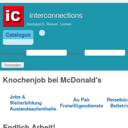
Direkt zum Inhalt
interconnections
Austausch, Reisen, Lernen
Catalogue
Benutzeranmeldung
Benutzername
Passwort
Knochenjob bei McDonald's
Jobs &
Au Pair
Reisebüc
Weiterbildung
Freiwilligendienste
Belletri
Auslandsaufenthalte
Endlich Arbeit!