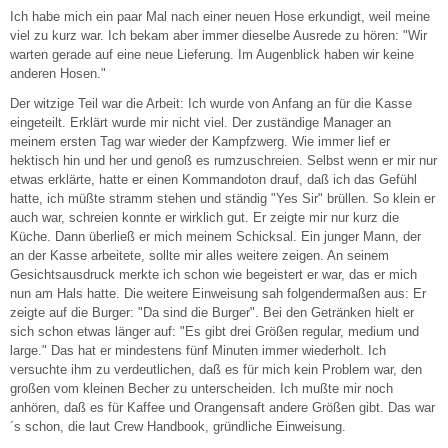
Ich habe mich ein paar Mal nach einer neuen Hose erkundigt, weil meine
viel zu kurz war. Ich bekam aber immer dieselbe Ausrede zu hören: "Wir
warten gerade auf eine neue Lieferung. Im Augenblick haben wir keine
anderen Hosen."
Der witzige Teil war die Arbeit: Ich wurde von Anfang an für die Kasse
eingeteilt. Erklärt wurde mir nicht viel. Der zuständige Manager an
meinem ersten Tag war wieder der Kampfzwerg. Wie immer lief er
hektisch hin und her und genoß es rumzuschreien. Selbst wenn er mir nur
etwas erklärte, hatte er einen Kommandoton drauf, daß ich das Gefühl
hatte, ich müßte stramm stehen und ständig "Yes Sir" brüllen. So klein er
auch war, schreien konnte er wirklich gut. Er zeigte mir nur kurz die
Küche. Dann überließ er mich meinem Schicksal. Ein junger Mann, der
an der Kasse arbeitete, sollte mir alles weitere zeigen. An seinem
Gesichtsausdruck merkte ich schon wie begeistert er war, das er mich
nun am Hals hatte. Die weitere Einweisung sah folgendermaßen aus: Er
zeigte auf die Burger: "Da sind die Burger". Bei den Getränken hielt er
sich schon etwas länger auf: "Es gibt drei Größen regular, medium und
large." Das hat er mindestens fünf Minuten immer wiederholt. Ich
versuchte ihm zu verdeutlichen, daß es für mich kein Problem war, den
großen vom kleinen Becher zu unterscheiden. Ich mußte mir noch
anhören, daß es für Kaffee und Orangensaft andere Größen gibt. Das war
´s schon, die laut Crew Handbook, gründliche Einweisung.