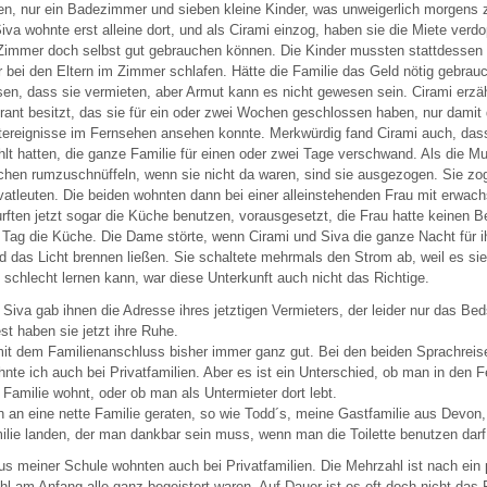
en, nur ein Badezimmer und sieben kleine Kinder, was unweigerlich morgens
iva wohnte erst alleine dort, und als Cirami einzog, haben sie die Miete verdo
 Zimmer doch selbst gut gebrauchen können. Die Kinder mussten stattdess
 bei den Eltern im Zimmer schlafen. Hätte die Familie das Geld nötig gebrauc
en, dass sie vermieten, aber Armut kann es nicht gewesen sein. Cirami erzäh
rant besitzt, das sie für ein oder zwei Wochen geschlossen haben, nur damit 
tereignisse im Fernsehen ansehen konnte. Merkwürdig fand Cirami auch, da
hlt hatten, die ganze Familie für einen oder zwei Tage verschwand. Als die M
achen rumzuschnüffeln, wenn sie nicht da waren, sind sie ausgezogen. Sie zo
ivatleuten. Die beiden wohnten dann bei einer alleinstehenden Frau mit erwa
rften jetzt sogar die Küche benutzen, vorausgesetzt, die Frau hatte keinen 
 Tag die Küche. Die Dame störte, wenn Cirami und Siva die ganze Nacht für i
 das Licht brennen ließen. Sie schaltete mehrmals den Strom ab, weil es si
schlecht lernen kann, war diese Unterkunft auch nicht das Richtige.
Siva gab ihnen die Adresse ihres jetztigen Vermieters, der leider nur das Bed
st haben sie jetzt ihre Ruhe.
mit dem Familienanschluss bisher immer ganz gut. Bei den beiden Sprachreise
te ich auch bei Privatfamilien. Aber es ist ein Unterschied, ob man in den Fe
Familie wohnt, oder ob man als Untermieter dort lebt.
n an eine nette Familie geraten, so wie Todd´s, meine Gastfamilie aus Devon
ilie landen, der man dankbar sein muss, wenn man die Toilette benutzen darf
us meiner Schule wohnten auch bei Privatfamilien. Die Mehrzahl ist nach ein
 am Anfang alle ganz begeistert waren. Auf Dauer ist es oft doch nicht das R