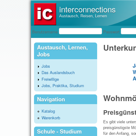
interconnections
Austausch, Reisen, Lernen
Benutzeranmeldung
Benutzername
Passwort
Unterkun
Austausch, Lernen,
Jobs
J
Jobs
W
Das Auslandsbuch
A
Freiwillige
Jobs, Praktika, Studium
Wohnmög
Navigation
Preisgüns
Katalog
Warenkorb
Es gibt viele unte
preisgünstigste Mög
Schule - Studium
für den Anfang, so