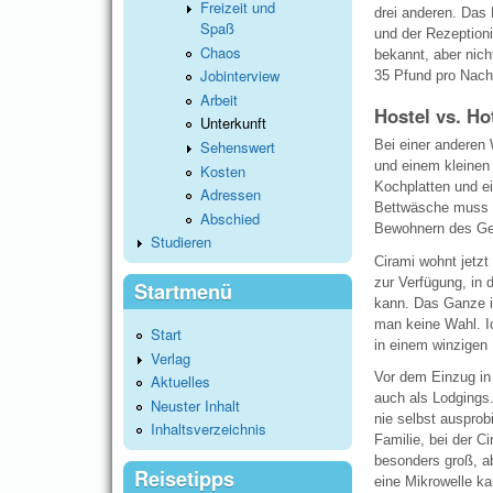
Freizeit und
drei anderen. Das
Spaß
und der Rezeptioni
Chaos
bekannt, aber nic
Jobinterview
35 Pfund pro Nach
Arbeit
Hostel vs. Ho
Unterkunft
Sehenswert
Bei einer anderen
und einem kleinen
Kosten
Kochplatten und e
Adressen
Bettwäsche muss m
Abschied
Bewohnern des G
Studieren
Cirami wohnt jetz
zur Verfügung, in 
Startmenü
kann. Das Ganze is
man keine Wahl. Ic
Start
in einem winzigen
Verlag
Vor dem Einzug in
Aktuelles
auch als Lodgings.
Neuster Inhalt
nie selbst auspro
Inhaltsverzeichnis
Familie, bei der C
besonders groß, ab
Reisetipps
eine Mikrowelle ka