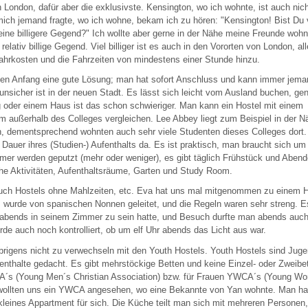
 London, dafür aber die exklusivste. Kensington, wo ich wohnte, ist auch nicht
ich jemand fragte, wo ich wohne, bekam ich zu hören: "Kensington! Bist Du 
 eine billigere Gegend?" Ich wollte aber gerne in der Nähe meine Freunde wohn
 relativ billige Gegend. Viel billiger ist es auch in den Vororten von London, 
ahrkosten und die Fahrzeiten von mindestens einer Stunde hinzu.
r den Anfang eine gute Lösung; man hat sofort Anschluss und kann immer jem
nsicher ist in der neuen Stadt. Es lässt sich leicht vom Ausland buchen, gen
 oder einem Haus ist das schon schwieriger. Man kann ein Hostel mit einem
 außerhalb des Colleges vergleichen. Lee Abbey liegt zum Beispiel in der N
n, dementsprechend wohnten auch sehr viele Studenten dieses Colleges dort. 
Dauer ihres (Studien-) Aufenthalts da. Es ist praktisch, man braucht sich um
er werden geputzt (mehr oder weniger), es gibt täglich Frühstück und Aben
che Aktivitäten, Aufenthaltsräume, Garten und Study Room.
 auch Hostels ohne Mahlzeiten, etc. Eva hat uns mal mitgenommen zu einem Ho
 wurde von spanischen Nonnen geleitet, und die Regeln waren sehr streng. E
abends in seinem Zimmer zu sein hatte, und Besuch durfte man abends auc
de auch noch kontrolliert, ob um elf Uhr abends das Licht aus war.
brigens nicht zu verwechseln mit den Youth Hostels. Youth Hostels sind Jug
fenthalte gedacht. Es gibt mehrstöckige Betten und keine Einzel- oder Zweib
A´s (Young Men´s Christian Association) bzw. für Frauen YWCA´s (Young Wo
 wollten uns ein YWCA angesehen, wo eine Bekannte von Yan wohnte. Man hat
eines Appartment für sich. Die Küche teilt man sich mit mehreren Personen,