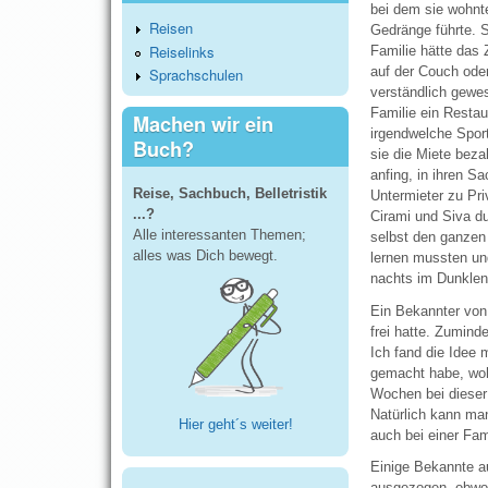
bei dem sie wohnt
Reisen
Gedränge führte. S
Reiselinks
Familie hätte das
auf der Couch oder
Sprachschulen
verständlich gewes
Familie ein Restau
Machen wir ein
irgendwelche Spor
Buch?
sie die Miete beza
anfing, in ihren S
Reise, Sachbuch, Belletristik
Untermieter zu Pr
...?
Cirami und Siva du
Alle interessanten Themen;
selbst den ganzen
alles was Dich bewegt.
lernen mussten und
nachts im Dunklen 
Ein Bekannter von 
frei hatte. Zuminde
Ich fand die Idee 
gemacht habe, wohn
Wochen bei dieser 
Natürlich kann ma
Hier geht´s weiter!
auch bei einer Fam
Einige Bekannte a
ausgezogen, obwohl