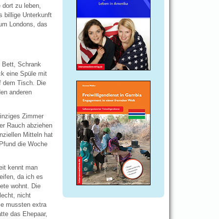
dort zu leben,
 billige Unterkunft
rum Londons, das
 Bett, Schrank
k eine Spüle mit
f dem Tisch. Die
den anderen
winziges Zimmer
der Rauch abziehen
ziellen Mitteln hat
0 Pfund die Woche
eit kennt man
ifen, da ich es
ete wohnt. Die
echt, nicht
ie mussten extra
atte das Ehepaar,