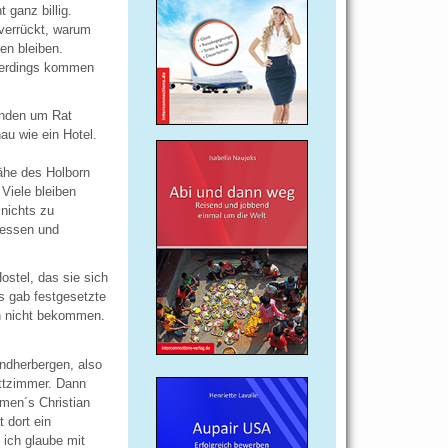
 ganz billig.
verrückt, warum
en bleiben.
allerdings kommen
anden um Rat
au wie ein Hotel.
ähe des Holborn
Viele bleiben
 nichts zu
dessen und
stel, das sie sich
s gab festgesetzte
h nicht bekommen.
endherbergen, also
ettzimmer. Dann
men´s Christian
 dort ein
 ich glaube mit