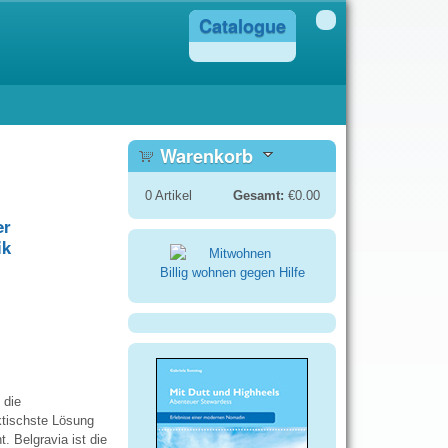
Catalogue
Warenkorb
0
Artikel
Gesamt:
€0.00
er
ik
Billig wohnen gegen Hilfe
 die
aktischste Lösung
. Belgravia ist die