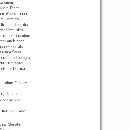
 zu einem
ppelt. Diese
en im Wohnzimmer
ht, wäre es
lte mir, dass die
der Vater sich
ss immer, nachdem
utter auch noch
gen wieder als
chsenem Sohn.
Besuch und belegte
hre Prüfungen
e störte. Da man
sit ohne Fenster
n, die ich
rien für drei
, man kann aber
.
 paar Monaten
ichtige.