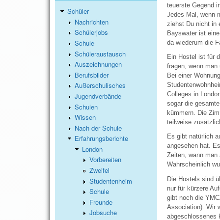
teuerste Gegend in
Schüler
Jedes Mal, wenn m
Nachrichten
ziehst Du nicht in
Schülerjobs
Bayswater ist eine
Schule
da wiederum die F
Schüleraustausch
Ein Hostel ist fü
Auszeichnungen
fragen, wenn man u
Berufsbilder
Bei einer Wohnung
Außerschulisches
Studentenwohnheim
Colleges in Londo
Jugendverbände
sogar die gesamte 
Schulen
kümmern. Die Zimm
Wissen
teilweise zusätzli
Nach der Schule
Es gibt natürlich
Erfahrungsberichte
angesehen hat. Es
London
Zeiten, wann man 
Vorbereiten
Wahrscheinlich wur
Zweifel
Die Hostels sind ü
Studentenheim
nur für kürzere Au
Schule
gibt noch die YMC
Freunde
Association). Wir
Jobsuche
abgeschlossenes kl