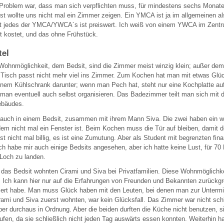
 Problem war, dass man sich verpflichten muss, für mindestens sechs Monate 
st wollte uns nicht mal ein Zimmer zeigen. Ein YMCA ist ja im allgemeinen als
ht jedes der YMCA/YWCA´s ist preiswert. Ich weiß von einem YWCA im Zent
t kostet, und das ohne Frühstück.
tel
 Wohnmöglichkeit, dem Bedsit, sind die Zimmer meist winzig klein; außer dem
 Tisch passt nicht mehr viel ins Zimmer. Zum Kochen hat man mit etwas Glüc
inem Kühlschrank darunter; wenn man Pech hat, steht nur eine Kochplatte au
an eventuell auch selbst organisieren. Das Badezimmer teilt man sich mit 
ebäudes.
t auch in einem Bedsit, zusammen mit ihrem Mann Siva. Die zwei haben ein 
dem nicht mal ein Fenster ist. Beim Kochen muss die Tür auf bleiben, damit 
t nicht mal billig, es ist eine Zumutung. Aber als Student mit begrenzten finan
h habe mir auch einige Bedsits angesehen, aber ich hatte keine Lust, für 7
 Loch zu landen.
 das Bedsit wohnten Cirami und Siva bei Privatfamilien. Diese Wohnmöglichk
 Ich kann hier nur auf die Erfahrungen von Freunden und Bekannten zurückgre
biert habe. Man muss Glück haben mit den Leuten, bei denen man zur Untermi
irami und Siva zuerst wohnten, war kein Glücksfall. Das Zimmer war nicht schl
er durchaus in Ordnung. Aber die beiden durften die Küche nicht benutzen, s
ufen, da sie schließlich nicht jeden Tag auswärts essen konnten. Weiterhin h