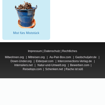
Mist fürs Miststück
Impressum
|
Datenschutz
|
Rechtliches
Mitwohnen.org
|
Mitreisen.org
|
Au-Pair-Box.com
|
Gastschuljahr.de
|
Down-Under.org
|
Elderpair.com
|
Interconnections-Verlag.de
|
Interrailers.net
|
Natur-und-Umwelt.org
|
Bewerben.com
|
Reisetops.com
|
Schenken.net
|
Rache ist süß