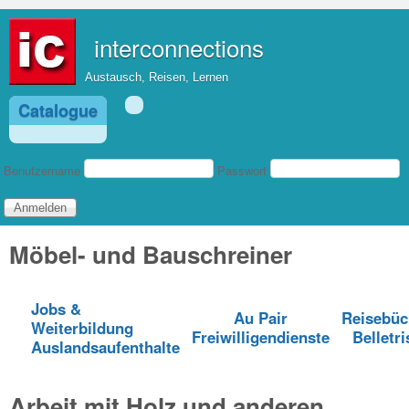
Direkt zum Inhalt
interconnections
Austausch, Reisen, Lernen
Catalogue
Benutzeranmeldung
Benutzername
Passwort
Möbel- und Bauschreiner
Jobs &
Au Pair
Reisebüc
Weiterbildung
Freiwilligendienste
Belletri
Auslandsaufenthalte
Arbeit mit Holz und anderen