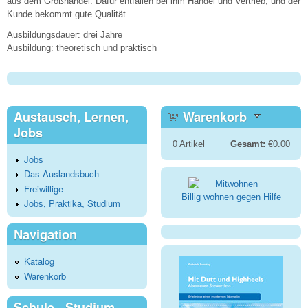
aus dem Großhandel. Dafür entfallen bei ihm Handel und Vertrieb, und der
Kunde bekommt gute Qualität.
Ausbildungsdauer: drei Jahre
Ausbildung: theoretisch und praktisch
Austausch, Lernen,
Warenkorb
Jobs
0
Artikel
Gesamt:
€0.00
Jobs
Das Auslandsbuch
Freiwillige
Billig wohnen gegen Hilfe
Jobs, Praktika, Studium
Navigation
Katalog
Warenkorb
Schule - Studium