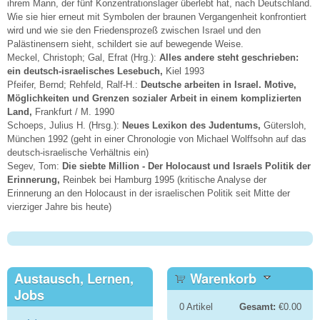
ihrem Mann, der fünf Konzentrationslager überlebt hat, nach Deutschland.
Wie sie hier erneut mit Symbolen der braunen Vergangenheit konfrontiert
wird und wie sie den Friedensprozeß zwischen Israel und den
Palästinensern sieht, schildert sie auf bewegende Weise.
Meckel, Christoph; Gal, Efrat (Hrg.):
Alles andere steht geschrieben:
ein deutsch-israelisches Lesebuch,
Kiel 1993
Pfeifer, Bernd; Rehfeld, Ralf-H.:
Deutsche arbeiten in Israel. Motive,
Möglichkeiten und Grenzen sozialer Arbeit in einem komplizierten
Land,
Frankfurt / M. 1990
Schoeps, Julius H. (Hrsg.):
Neues Lexikon des Judentums,
Gütersloh,
München 1992 (geht in einer Chronologie von Michael Wolffsohn auf das
deutsch-israelische Verhältnis ein)
Segev, Tom:
Die siebte Million - Der Holocaust und Israels Politik der
Erinnerung,
Reinbek bei Hamburg 1995 (kritische Analyse der
Erinnerung an den Holocaust in der israelischen Politik seit Mitte der
vierziger Jahre bis heute)
Austausch, Lernen,
Warenkorb
Jobs
0
Artikel
Gesamt:
€0.00