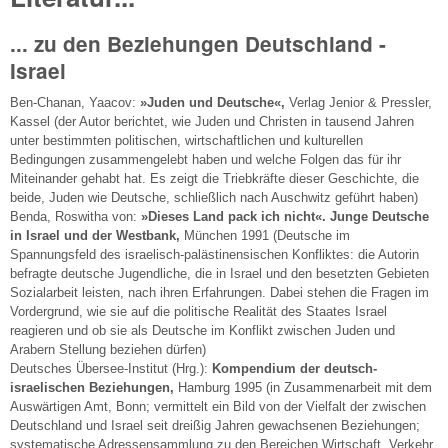
... zu den Beziehungen Deutschland -
Israel
Ben-Chanan, Yaacov:
»Juden und Deutsche«,
Verlag Jenior & Pressler,
Kassel (der Autor berichtet, wie Juden und Christen in tausend Jahren
unter bestimmten politischen, wirtschaftlichen und kulturellen
Bedingungen zusammengelebt haben und welche Folgen das für ihr
Miteinander gehabt hat. Es zeigt die Triebkräfte dieser Geschichte, die
beide, Juden wie Deutsche, schließlich nach Auschwitz geführt haben)
Benda, Roswitha von:
»Dieses Land pack ich nicht«. Junge Deutsche
in Israel und der Westbank,
München 1991 (Deutsche im
Spannungsfeld des israelisch-palästinensischen Konfliktes: die Autorin
befragte deutsche Jugendliche, die in Israel und den besetzten Gebieten
Sozialarbeit leisten, nach ihren Erfahrungen. Dabei stehen die Fragen im
Vordergrund, wie sie auf die politische Realität des Staates Israel
reagieren und ob sie als Deutsche im Konflikt zwischen Juden und
Arabern Stellung beziehen dürfen)
Deutsches Übersee-Institut (Hrg.):
Kompendium der deutsch-
israelischen Beziehungen,
Hamburg 1995 (in Zusammenarbeit mit dem
Auswärtigen Amt, Bonn; vermittelt ein Bild von der Vielfalt der zwischen
Deutschland und Israel seit dreißig Jahren gewachsenen Beziehungen;
systematische Adressensammlung zu den Bereichen Wirtschaft, Verkehr,