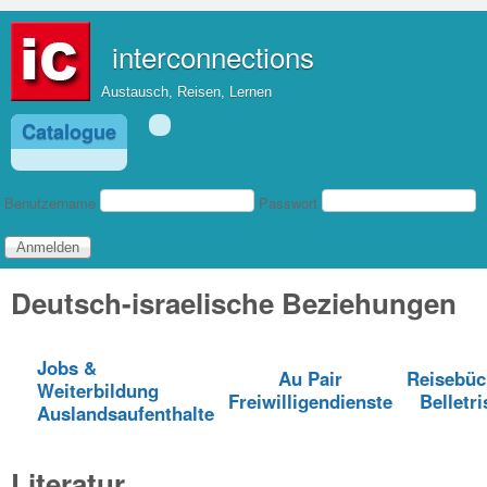
Direkt zum Inhalt
interconnections
Austausch, Reisen, Lernen
Catalogue
Benutzeranmeldung
Benutzername
Passwort
Deutsch-israelische Beziehungen
Jobs &
Au Pair
Reisebüc
Weiterbildung
Freiwilligendienste
Belletri
Auslandsaufenthalte
Literatur...