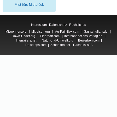
Mist fürs Miststück
Impressum
|
Datenschutz
|
Rechtliches
Mitwohnen.org
|
Mitreisen.org
|
Au-Pair-Box.com
|
Gastschuljahr.de
|
Down-Under.org
|
Elderpair.com
|
Interconnections-Verlag.de
|
Interrailers.net
|
Natur-und-Umwelt.org
|
Bewerben.com
|
Reisetops.com
|
Schenken.net
|
Rache ist süß