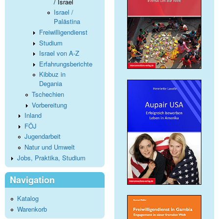
/ Israel
Israel /
Palästina
Freiwilligendienst
Studium
Israel von A-Z
Erfahrungsberichte
Kibbuz in
Degania
Tschechien
Vorbereitung
Inland
FÖJ
Jugendarbeit
Natur und Umwelt
Jobs, Praktika, Studium
Navigation
Katalog
Warenkorb