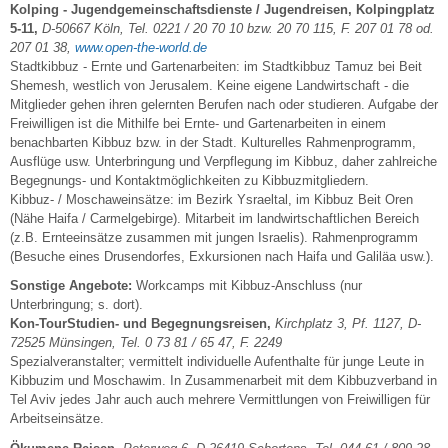
Kolping - Jugendgemeinschaftsdienste / Jugendreisen, Kolpingplatz
5-11,
D-50667 Köln, Tel. 0221 / 20 70 10 bzw. 20 70 115, F. 207 01 78 od.
207 01 38,
www.open-the-world.de
Stadtkibbuz - Ernte und Gartenarbeiten: im Stadtkibbuz Tamuz bei Beit
Shemesh, westlich von Jerusalem. Keine eigene Landwirtschaft - die
Mitglieder gehen ihren gelernten Berufen nach oder studieren. Aufgabe der
Freiwilligen ist die Mithilfe bei Ernte- und Gartenarbeiten in einem
benachbarten Kibbuz bzw. in der Stadt. Kulturelles Rahmenprogramm,
Ausflüge usw. Unterbringung und Verpflegung im Kibbuz, daher zahlreiche
Begegnungs- und Kontaktmöglichkeiten zu Kibbuzmitgliedern.
Kibbuz- / Moschaweinsätze: im Bezirk Ysraeltal, im Kibbuz Beit Oren
(Nähe Haifa / Carmelgebirge). Mitarbeit im landwirtschaftlichen Bereich
(z.B. Ernteeinsätze zusammen mit jungen Israelis). Rahmenprogramm
(Besuche eines Drusendorfes, Exkursionen nach Haifa und Galiläa usw.).
Sonstige Angebote:
Workcamps mit Kibbuz-Anschluss (nur
Unterbringung; s. dort).
Kon-TourStudien- und Begegnungsreisen,
Kirchplatz 3, Pf. 1127, D-
72525 Münsingen, Tel. 0 73 81 / 65 47, F. 2249
Spezialveranstalter; vermittelt individuelle Aufenthalte für junge Leute in
Kibbuzim und Moschawim. In Zusammenarbeit mit dem Kibbuzverband in
Tel Aviv jedes Jahr auch auch mehrere Vermittlungen von Freiwilligen für
Arbeitseinsätze.