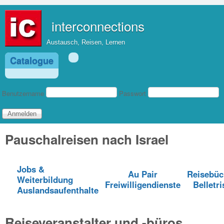
Direkt zum Inhalt
interconnections
Austausch, Reisen, Lernen
Catalogue
Benutzeranmeldung
Benutzername
Passwort
Pauschalreisen nach Israel
Jobs &
Au Pair
Reisebüc
Weiterbildung
Freiwilligendienste
Belletri
Auslandsaufenthalte
Reiseveranstalter und -büros