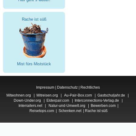
Rache ist süß
Mist fürs Miststück
Impressum
|
Datenschutz
|
Rechtliches
Mitwohnen.org
|
Mitreisen.org
|
Au-Pair-Box.com
|
Gastschuljahr.de
|
Down-Under.org
|
Elderpair.com
|
Interconnections-Verlag.de
|
Interrailers.net
|
Natur-und-Umwelt.org
|
Bewerben.com
|
Reisetops.com
|
Schenken.net
|
Rache ist süß