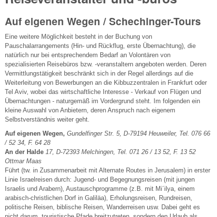
Auf eigenen Wegen / Schechinger-Tours
Eine weitere Möglichkeit besteht in der Buchung von
Pauschalarrangements (Hin- und Rückflug, erste Übernachtung), die
natürlich nur bei entsprechendem Bedarf an Volontären von
spezialisierten Reisebüros bzw. -veranstaltern angeboten werden. Deren
Vermittlungstätigkeit beschränkt sich in der Regel allerdings auf die
Weiterleitung von Bewerbungen an die Kibbuzzentralen in Frankfurt oder
Tel Aviv, wobei das wirtschaftliche Interesse - Verkauf von Flügen und
Übernachtungen - naturgemäß im Vordergrund steht. Im folgenden ein
kleine Auswahl von Anbietern, deren Anspruch nach eigenem
Selbstverständnis weiter geht.
Auf eigenen Wegen,
Gundelfinger Str. 5, D-79194 Heuweiler, Tel. 076 66
/ 52 34, F. 64 28
An der Halde
17, D-72393 Melchingen, Tel. 071 26 / 13 52, F. 13 52
Ottmar Maas
Führt (tw. in Zusammenarbeit mit Alternate Routes in Jerusalem) in erster
Linie Israelreisen durch: Jugend- und Begegnungsreisen (mit jungen
Israelis und Arabern), Austauschprogramme (z.B. mit Mi´ilya, einem
arabisch-christlichen Dorf in Galiläa), Erholungsreisen, Rundreisen,
politische Reisen, biblische Reisen, Wanderreisen usw. Dabei geht es
nicht darum, touristische Pfade breitzutreten, sondern den Urlaub als