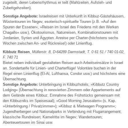
zugeteilt, deren Lebensrhythmus er teilt (Mahlzeiten, Aufsteh- und
Zubettgehzeiten).
Sonstige Angebote:
Israelreisen mit Unterkunft in Kibbuz-Gästehäusern,
Wüstentouren im Negev, esoterisch-spirituelle Touren (z.B. »Auf den
Spuren der Essener«, »Reisen im Israel des Friedens mit den Werken
Chagalls« usw.), Ökotourismus, Naturreisen, Kombinationstourem mit
Jordanien, Syrien und Ägypten. Anreise per Charter-(höchstens sechs
Wochen zwischen An- und Rückreise!) oder Linienflug.
Kibbutz Reisen
,
Müllerstr. 8, D-64289 Darmstadt, T. 0 61 51 / 740 01-02,
F. 740 71
Bietet neben individuell gestalteten Reisen auch Arbeitseinsätze in Israel
an. Sondertarife für Linien- und Charterflüge! Volontäre buchen in der
Regel einen Linienflug (El-Al, Lufthansa, Condor usw.) und höchstens eine
Übernachtung.
Sonstige Angebote:
Unterbringung in Kibbuzhotels; »Kibbutz Country
Lodging« (Übernachtung in renovierten Zimmern oder Appartements auf
dem Gelände eines Kibbuz; Einnahme des Frühstücks gemeinsam mit
den Kibbuzniks im Speisesaal); »Good Morning Jerusalem« (s. Kap.
»Unterbringung / Privatzimmer«); »Kibbuz & Mietwagen Programm«;
Jugendherbergen und Nationalparks in Verbindung mit Flugarrangement;
klassische Rundreisen; Kamelritte im Negev; Wandertouren;
Abenteuertouren im Sinai usw.