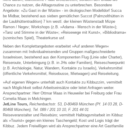
Chance zu nutzen, die Alltagsroutine zu unterbrechen. Besondere
Angebote: »Zu Gast in der Wüste« - im ökologischen Modelldorf Succa
be Midbar, bestehend aus sieben gemütlichen Succot (Palmzelthütten in
der Laubhüttentradition) 7 km westl. der kleinen Wüstenstadt Mizpe
Ramon / Negev; Workshops (z.B. »Adama - Mensch in der Wüste«);
»Tanz und Stimme in der Wüste«; »Reisewege mit Kunst«, »Bibliodrama«
(szenisches Spiel), Theaterkurse usf.
Neben den Komplettangeboten erarbeitet »Auf anderen Wegen«
zusammen mit Individualreisenden und Gruppen maßgeschneiderte
Israelreisen, bestehend aus den Komponenten Flug (Linie oder Charter),
Reiseroute, Unterbringung (z.B. in JHs oder Familien), Reiseschwerpunkt
(z.B. Archäologie, Natur, Wandern, Kontakte zu Israelis), Verkehrsmittel
(öffentliche Verkehrsmittel, Reisebusse, Mietwagen) und Reiseleitung.
»Auf eigenen Wegen« unterhält auch Kontakte zu Kibbuzzim, vermittelt
nach Möglichkeit selbst Arbeitseinsätze oder leitet Anfragen weiter.
Ansprechpartner: Herr Ottmar Maas in Heuweiler bei Freiburg oder Frau
Cornelia Maas in Melchingen.
JetLine Tours,
Reichenbachstr. 53, D-80469 München (Pf. 14 03 28, D-
80468 München), Tel. 089 / 201 10 10, F. 201 44 01
Reiseveranstalter und Reisebüro; vermittelt Halbtagsmitarbeit im Kibbuz
als »Tourist« gegen ein kleines Taschengeld; Kost und Logis trägt der
Kibbuz. Jedem Freiwilligen wird als Ansprechpartner eine Art Gastfamilie