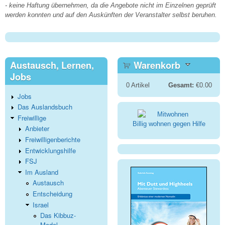
- keine Haftung übernehmen, da die Angebote nicht im Einzelnen geprüft
werden konnten und auf den Auskünften der Veranstalter selbst beruhen.
Austausch, Lernen,
Warenkorb
Jobs
0
Artikel
Gesamt:
€0.00
Jobs
Das Auslandsbuch
Freiwillige
Billig wohnen gegen Hilfe
Anbieter
Freiwilligenberichte
Entwicklungshilfe
FSJ
Im Ausland
Austausch
Entscheidung
Israel
Das Kibbuz-
Model