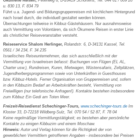
Ökumene Reisen,
Peterweg 6, D-26419 Schortens, Tel. 044 61 / 809 28
u. 830 13, F. 834 79
Führt u.a. Jugend- und Bildungsgruppenreisen mit kirchlichem Hintergrund
nach Israel durch, die individuell gestaltet werden können.
Übernachtungen teilweise in Kibbuz-Gästehäusern. Nur ausnahmsweise
auch Vermittlung von Volontären, da sich Ökumene Reisen in erster Linie
als christlicher Reiseveranstalter versteht.
Reiseservice Shalom Herlinger,
Rolandstr. 6, D-34131 Kassel, Tel.
0561 / 34 234, F. 34 235
Israelisches Reiseunternehmen, das sich ausschließlich mit der
Vermittlung von Israelreisen befasst: Buchungen von Flügen (EL AL,
Charter usw.), Rundreisen, Kuren, Mietwagen, Wüstensafaris, Zeltplätzen,
Jugendherbergsprogrammen sowie von Unterkünften in Guesthouses
bzw. Kibbuz-Hotels. Ferner Organisation von Gruppenreisen und, sofern
in den Kibbuzim Bedarf an Arbeitskräften besteht, Vermittlung von
Freiwilligen (nur telefonische Anfragen!). Kontakte bestehen insbesondere
zum Kibbuz Ein Gedi am Toten Meer.
Freizeit-Reisedienst Schechinger-Tours,
www.schechinger-tours.de
Im
Kloster 33, D-72218 Wildberg-Sulz, Tel. 070 54 / 52 87, F. 78 04
Keine regelmäßige Vermittlungstätigkeit; es bestehen aber persönliche
Kontakte zu einigen Kibbuzim und einem Moschaw.
Hinweis:
Autor und Verlag können für die Richtigkeit der von
gewerblichen Vermittlern getroffenen Angaben - insbesondere bei Preisen