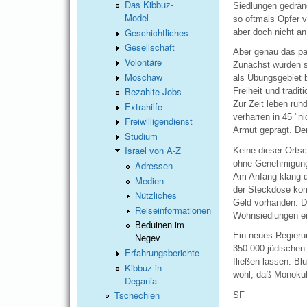
Das Kibbuz-
Siedlungen gedräng
Model
so oftmals Opfer 
Geschichtliches
aber doch nicht an
Gesellschaft
Aber genau das pa
Volontäre
Zunächst wurden s
Moschaw
als Übungsgebiet 
Bezahlte Jobs
Freiheit und tradit
Zur Zeit leben run
Extrahilfe
verharren in 45 "n
Freiwilligendienst
Armut geprägt. Den
Studium
Israel von A-Z
Keine dieser Orts
ohne Genehmigung e
Adressen
Am Anfang klang d
Medien
der Steckdose komm
Nützliches
Geld vorhanden. Di
Reiseinformationen
Wohnsiedlungen e
Beduinen im
Ein neues Regieru
Negev
350.000 jüdischen 
Erfahrungsberichte
fließen lassen. Bl
Kibbuz in
wohl, daß Monokult
Degania
Tschechien
SF