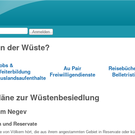
Direkt zum Inhalt
in der Wüste?
obs &
Au Pair
Reisebüch
eiterbildung
Freiwilligendienste
Belletrist
uslandsaufenthalte
Pläne zur Wüstenbesiedlung
im Negev
n und Reservate
 von Völkern hört, die aus ihrem angestammten Gebiet in Reservate oder kü