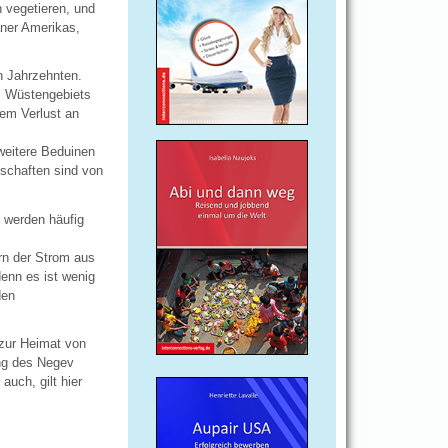
n vegetieren, und
aner Amerikas,
n Jahrzehnten.
es Wüstengebiets
em Verlust an
weitere Beduinen
tschaften sind von
 werden häufig
rn der Strom aus
enn es ist wenig
den
zur Heimat von
ung des Negev
auch, gilt hier