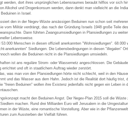
t werden, dort ihres ursprünglichen Lebensraumes beraubt hilflos vor sich hi
von Alkohol und Drogenkonsum werden, dann denkt man vielleicht an die Indi
 Beduinen in Israel.
ssiert den in der Negev-Wüste ansässigen Beduinen nun schon seit mehrere
ie vom Militär verdrängt, das nach der Gründung Israels 1948 große Teile d
beanspruchte. Dann führten Zwangsumsiedlungen in Plansiedlungen zu weiter
ioneller Lebensweise.
d 53.000 Menschen in diesen offiziell anerkannten "Wohnsiedlungen". 68.000 
icht-anerkannten" Siedlungen. Die Lebensbedingungen in diesen "illegalen" Or
noch wollen die Beduinen nicht in die Plansiedlungen umsiedeln.
chaften ist ans reguläre Strom- oder Wassernetz angeschlossen. Die Gebäude
rrichtet und oft in staatlichem Auftrag wieder zerstört.
as, was man von den Plansiedlungen hörte nicht schlecht, weil in den Häuse
t und das Wasser aus dem Hahn. Jedoch ist die Realität dort häufig trist, d
e "freien Beduinen" wollen ihre Existenz jedenfalls nicht gegen ein Leben in 
intauschen.
ngskonzept macht den Beduinen Angst. Der Negev-Plan 2015 soll die Wüste 
Siedlern machen. Rund drei Milliarden Euro will Jerusalem in die Umgestalt
umen in der Wüste, eine romantische Vorstellung. Aber wie in der Pflanzenwelt 
uren zum Aussterben der Vielfalt führen.