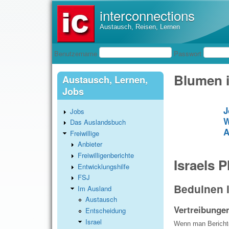
interconnections
Austausch, Reisen, Lernen
Benutzeranmeldung
Benutzername
Passwort
Blumen 
Austausch, Lernen,
Jobs
J
Jobs
W
Das Auslandsbuch
A
Freiwillige
Anbieter
Freiwilligenberichte
Israels 
Entwicklungshilfe
FSJ
Beduinen 
Im Ausland
Austausch
Vertreibunge
Entscheidung
Israel
Wenn man Berichte