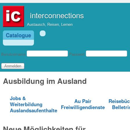
Direkt zum Inhalt
interconnections
Austausch, Reisen, Lernen
Catalogue
Benutzeranmeldung
Benutzername
Passwort
Ausbildung im Ausland
Jobs &
Au Pair
Reisebüc
Weiterbildung
Freiwilligendienste
Belletri
Auslandsaufenthalte
Neue Möglichkeiten für