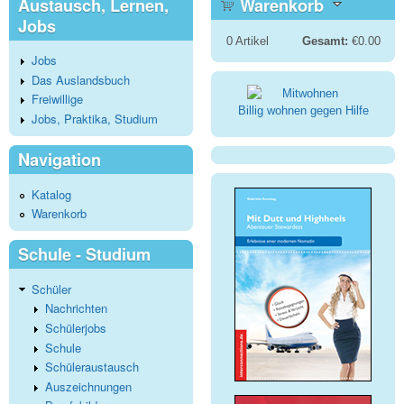
Austausch, Lernen,
Warenkorb
Jobs
0
Artikel
Gesamt:
€0.00
Jobs
Das Auslandsbuch
Freiwillige
Billig wohnen gegen Hilfe
Jobs, Praktika, Studium
Navigation
Katalog
Warenkorb
Schule - Studium
Schüler
Nachrichten
Schülerjobs
Schule
Schüleraustausch
Auszeichnungen