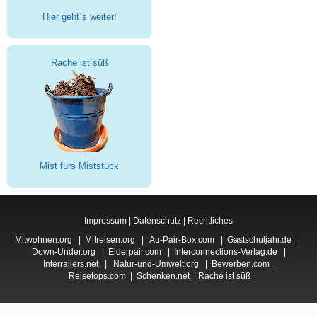
Hier geht´s weiter!
Rache ist süß
Mist fürs Miststück
Impressum
|
Datenschutz
|
Rechtliches
Mitwohnen.org
|
Mitreisen.org
|
Au-Pair-Box.com
|
Gastschuljahr.de
|
Down-Under.org
|
Elderpair.com
|
Interconnections-Verlag.de
|
Interrailers.net
|
Natur-und-Umwelt.org
|
Bewerben.com
|
Reisetops.com
|
Schenken.net
|
Rache ist süß