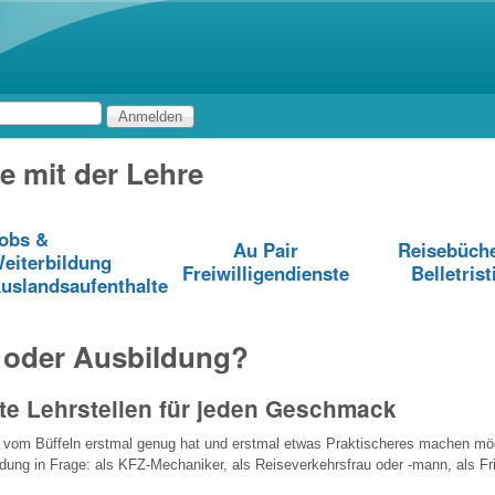
Direkt zum Inhalt
e mit der Lehre
obs &
Au Pair
Reisebüch
eiterbildung
Freiwilligendienste
Belletrist
uslandsaufenthalte
 oder Ausbildung?
te Lehrstellen für jeden Geschmack
r vom Büffeln erstmal genug hat und erstmal etwas Praktischeres machen möc
ung in Frage: als KFZ-Mechaniker, als Reiseverkehrsfrau oder -mann, als Fri