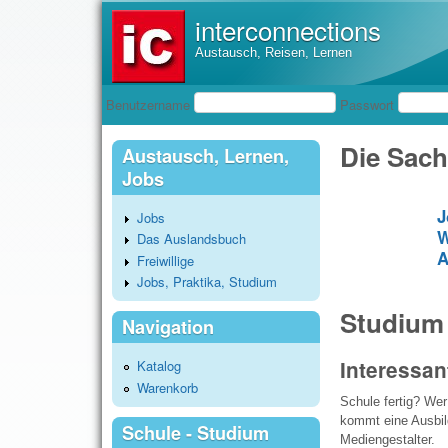
interconnections
Austausch, Reisen, Lernen
Benutzeranmeldung
Benutzername
Passwort
Die Sach
Austausch, Lernen,
Jobs
J
Jobs
W
Das Auslandsbuch
A
Freiwillige
Jobs, Praktika, Studium
Studium
Navigation
Interessan
Katalog
Warenkorb
Schule fertig? We
kommt eine Ausbild
Schule - Studium
Mediengestalter.