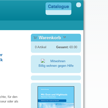
Catalogue
Warenkorb
0
Artikel
Gesamt:
€0.00
er
ik
Billig wohnen gegen Hilfe
hte, für den
seur oder als