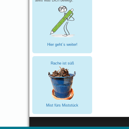
alles was Dich bewegt.
Hier geht´s weiter!
Rache ist süß
Mist fürs Miststück