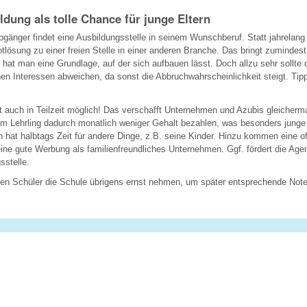
ildung als tolle Chance für junge Eltern
bgänger findet eine Ausbildungsstelle in seinem Wunschberuf. Statt jahrelang
Notlösung zu einer freien Stelle in einer anderen Branche. Das bringt zumindes
hat man eine Grundlage, auf der sich aufbauen lässt. Doch allzu sehr sollte d
en Interessen abweichen, da sonst die Abbruchwahrscheinlichkeit steigt. Tip
t auch in Teilzeit möglich! Das verschafft Unternehmen und Azubis gleicherm
 Lehrling dadurch monatlich weniger Gehalt bezahlen, was besonders junge B
 hat halbtags Zeit für andere Dinge, z.B. seine Kinder. Hinzu kommen eine o
ine gute Werbung als familienfreundliches Unternehmen. Ggf. fördert die Agent
sstelle.
lten Schüler die Schule übrigens ernst nehmen, um später entsprechende Not