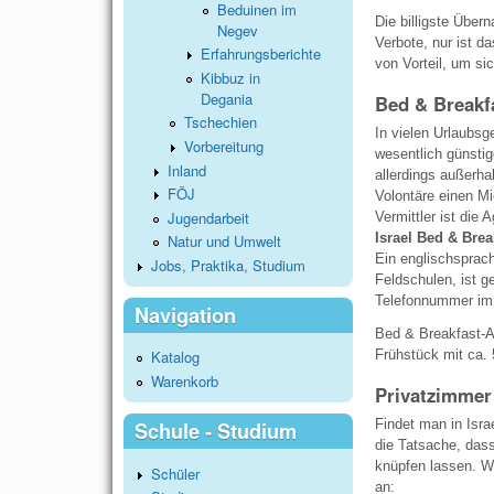
Beduinen im
Die billigste Über
Negev
Verbote, nur ist d
Erfahrungsberichte
von Vorteil, um si
Kibbuz in
Degania
Bed & Breakf
Tschechien
In vielen Urlaubsg
Vorbereitung
wesentlich günstig
Inland
allerdings außerh
FÖJ
Volontäre einen Mi
Jugendarbeit
Vermittler ist die 
Israel Bed & Brea
Natur und Umwelt
Ein englischsprac
Jobs, Praktika, Studium
Feldschulen, ist 
Telefonnummer im 
Navigation
Bed & Breakfast-A
Frühstück mit ca.
Katalog
Warenkorb
Privatzimmer
Findet man in Isra
Schule - Studium
die Tatsache, dass
knüpfen lassen. We
Schüler
an: