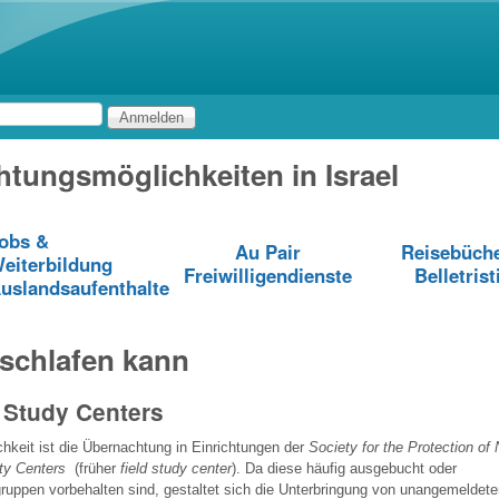
Direkt zum Inhalt
tungsmöglichkeiten in Israel
obs &
Au Pair
Reisebüch
eiterbildung
Freiwilligendienste
Belletrist
uslandsaufenthalte
schlafen kann
 Study Centers
hkeit ist die Übernachtung in Einrichtungen der
Society for the Protection of N
ty Centers
(früher
field study center
). Da diese häufig ausgebucht oder
uppen vorbehalten sind, gestaltet sich die Unterbringung von unangemeldete