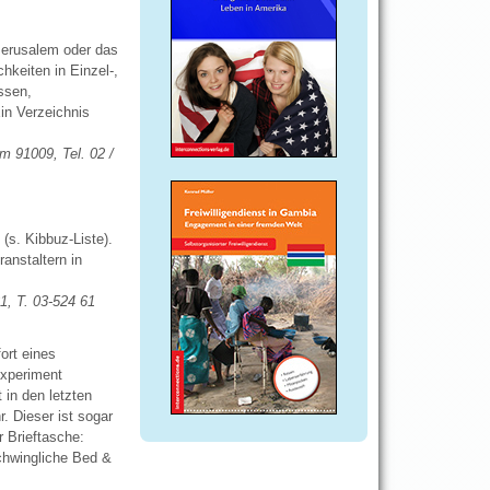
Jerusalem oder das
hkeiten in Einzel-,
ssen,
in Verzeichnis
m 91009, Tel. 02 /
(s. Kibbuz-Liste).
anstaltern in
1, T. 03-524 61
ort eines
Experiment
 in den letzten
. Dieser ist sogar
r Brieftasche:
chwingliche Bed &