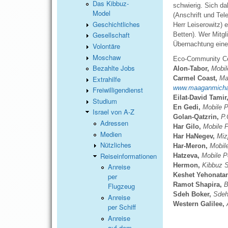
Das Kibbuz-
schwierig. Sich da
Model
(Anschrift und Tel
Geschichtliches
Herr Leiserowitz) 
Gesellschaft
Betten). Wer Mitgl
Übernachtung eine
Volontäre
Moschaw
Eco-Community Ce
Bezahlte Jobs
Alon-Tabor,
Mobil
Extrahilfe
Carmel Coast,
Ma
www.maaganmicha
Freiwilligendienst
Eilat-David Tamir
Studium
En Gedi,
Mobile P
Israel von A-Z
Golan-Qatzrin,
P.
Adressen
Har Gilo,
Mobile P
Medien
Har HaNegev,
Miz
Nützliches
Har-Meron,
Mobile
Reiseinformationen
Hatzeva,
Mobile P
Hermon,
Kibbuz S
Anreise
Keshet Yehonata
per
Ramot Shapira,
B
Flugzeug
Sdeh Boker,
Sdeh
Anreise
Western Galilee,
per Schiff
Anreise
auf dem