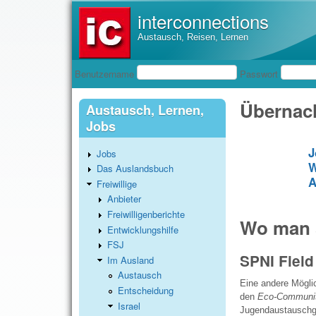
interconnections
Austausch, Reisen, Lernen
Benutzeranmeldung
Benutzername
Passwort
Übernach
Austausch, Lernen,
Jobs
J
Jobs
W
Das Auslandsbuch
A
Freiwillige
Anbieter
Freiwilligenberichte
Wo man 
Entwicklungshilfe
FSJ
SPNI Field
Im Ausland
Austausch
Eine andere Möglic
Entscheidung
den
Eco-Communi
Israel
Jugendaustauschgr