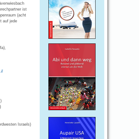
ävenwiesbach
rechpartner ist
ppenraum (acht
t auf jede
fa),
il
)
)
rdwesten Israels)