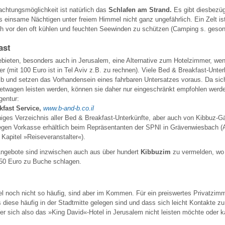
nachtungsmöglichkeit ist natürlich das
Schlafen am Strand.
Es gibt diesbezügl
as einsame Nächtigen unter freiem Himmel nicht ganz ungefährlich. Ein Zelt ist
ch vor den oft kühlen und feuchten Seewinden zu schützen (Camping s. gesond
ast
ebieten, besonders auch in Jerusalem, eine Alternative zum Hotelzimmer, we
er (mit 100 Euro ist in Tel Aviv z.B. zu rechnen). Viele Bed & Breakfast-Unter
alb und setzen das Vorhandensein eines fahrbaren Untersatzes voraus. Da sic
etwagen leisten werden, können sie daher nur eingeschränkt empfohlen werde
Agentur:
kfast Service,
www.b-and-b.co.il
higes Verzeichnis aller Bed & Breakfast-Unterkünfte, aber auch von Kibbuz-
gegen Vorkasse erhältlich beim Repräsentanten der SPNI in Grävenwiesbach 
Kapitel »Reiseveranstalter«).
ngebote sind inzwischen auch aus über hundert
Kibbuzim
zu vermelden, wo
 50 Euro zu Buche schlagen.
el noch nicht so häufig, sind aber im Kommen. Für ein preiswertes Privatzimm
 diese häufig in der Stadtmitte gelegen sind und dass sich leicht Kontakte z
r sich also das »King David«-Hotel in Jerusalem nicht leisten möchte oder 