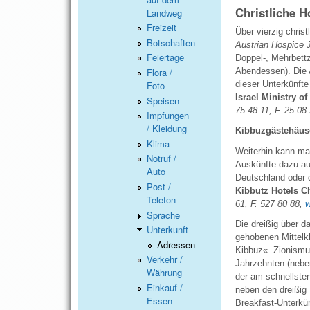
Christliche H
Landweg
Freizeit
Über vierzig chris
Botschaften
Austrian Hospice 
Feiertage
Doppel-, Mehrbett
Flora /
Abendessen). Die A
Foto
dieser Unterkünfte
Israel Ministry o
Speisen
75 48 11, F. 25 08
Impfungen
/ Kleidung
Kibbuzgästehäus
Klima
Weiterhin kann man
Notruf /
Auskünfte dazu auc
Auto
Deutschland oder d
Post /
Kibbutz Hotels C
Telefon
61, F. 527 80 88,
w
Sprache
Die dreißig über d
Unterkunft
gehobenen Mittelk
Adressen
Kibbuz«. Zionismus
Verkehr /
Jahrzehnten (neben
Währung
der am schnellsten
Einkauf /
neben den dreißig
Essen
Breakfast-Unterkün