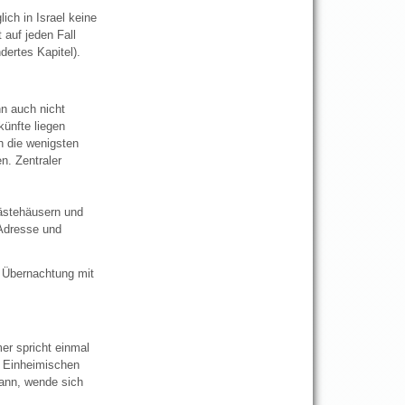
ich in Israel keine
 auf jeden Fall
ertes Kapitel).
nn auch nicht
künfte liegen
h die wenigsten
n. Zentraler
Gästehäusern und
(Adresse und
 Übernachtung mit
er spricht einmal
u Einheimischen
kann, wende sich