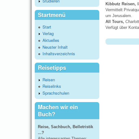
Studieren
Kibbutz Reisen,
M
Vermittelt Privat
Startmenü
um Jerusalem.
All Tours,
Charlott
Start
Verfügt über Kont
Verlag
Aktuelles
Neuster Inhalt
Inhaltsverzeichnis
Reisetipps
Reisen
Reiselinks
Sprachschulen
Machen wir ein
Buch?
Reise, Sachbuch, Belletristik
...?
Alle interessanten Themen;