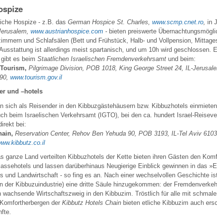
ospize
tliche Hospize - z.B. das
German Hospice St. Charles,
www.scmp.cnet.ro
,
in 
Jerusalem,
www.austrianhospice.com
-
bieten preiswerte Übernachtungsmöglic
zimmern und Schlafsälen (Bett und Frühstück, Halb- und Vollpension, Mittage
usstattung ist allerdings meist spartanisch, und um 10h wird geschlossen. E
 gibt es beim
Staatlichen Israelischen Fremdenverkehrsamt
und beim:
f Tourism,
Pilgrimage Division, POB 1018, King George Street 24, IL-Jerusale
 90,
www.tourism.gov.il
er und –hotels
 sich als Reisender in den Kibbuzgästehäusern bzw. Kibbuzhotels einmieten 
h beim Israelischen Verkehrsamt (IGTO), bei den ca. hundert Israel-Reisever
irekt bei:
hain,
Reservation Center, Rehov Ben Yehuda 90, POB 3193, IL-Tel Aviv 6103
ww.kibbutz.co.il
as ganze Land verteilten Kibbuzhotels der Kette bieten ihren Gästen den Komf
lassehotels und lassen darüberhinaus Neugierige Einblick gewinnen in das »
 und Landwirtschaft - so fing es an. Nach einer wechselvollen Geschichte ist
 der Kibbuzuindustrie) eine dritte Säule hinzugekommen: der Fremdenverkehr
 wachsende Wirtschaftszweig in den Kibbuzim. Tröstlich für alle mit schmale
 Komfortherbergen der
Kibbutz Hotels Chain
bieten etliche Kibbuzim auch ers
fte.