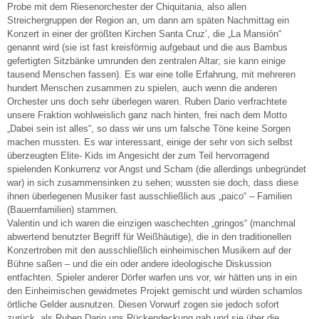
Probe mit dem Riesenorchester der Chiquitania, also allen
Streichergruppen der Region an, um dann am späten Nachmittag ein
Konzert in einer der größten Kirchen Santa Cruz’, die „La Mansión“
genannt wird (sie ist fast kreisförmig aufgebaut und die aus Bambus
gefertigten Sitzbänke umrunden den zentralen Altar; sie kann einige
tausend Menschen fassen). Es war eine tolle Erfahrung, mit mehreren
hundert Menschen zusammen zu spielen, auch wenn die anderen
Orchester uns doch sehr überlegen waren. Ruben Dario verfrachtete
unsere Fraktion wohlweislich ganz nach hinten, frei nach dem Motto
„Dabei sein ist alles“, so dass wir uns um falsche Töne keine Sorgen
machen mussten. Es war interessant, einige der sehr von sich selbst
überzeugten Elite- Kids im Angesicht der zum Teil hervorragend
spielenden Konkurrenz vor Angst und Scham (die allerdings unbegründet
war) in sich zusammensinken zu sehen; wussten sie doch, dass diese
ihnen überlegenen Musiker fast ausschließlich aus „paico“ – Familien
(Bauernfamilien) stammen.
Valentin und ich waren die einzigen waschechten „gringos“ (manchmal
abwertend benutzter Begriff für Weißhäutige), die in den traditionellen
Konzertroben mit den ausschließlich einheimischen Musikern auf der
Bühne saßen – und die ein oder andere ideologische Diskussion
entfachten. Spieler anderer Dörfer warfen uns vor, wir hätten uns in ein
den Einheimischen gewidmetes Projekt gemischt und würden schamlos
örtliche Gelder ausnutzen. Diesen Vorwurf zogen sie jedoch sofort
zurück, als Ruben Dario uns Rückendeckung gab und sie über die