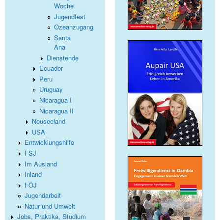
Woche
Jugendfest
Ozeanzugang
Santa
Ana
Dienstende
Ecuador
Peru
Uruguay
Nicaragua I
Nicaragua II
Neuseeland
USA
Entwicklungshilfe
FSJ
Im Ausland
Inland
FÖJ
Jugendarbeit
Natur und Umwelt
Jobs, Praktika, Studium