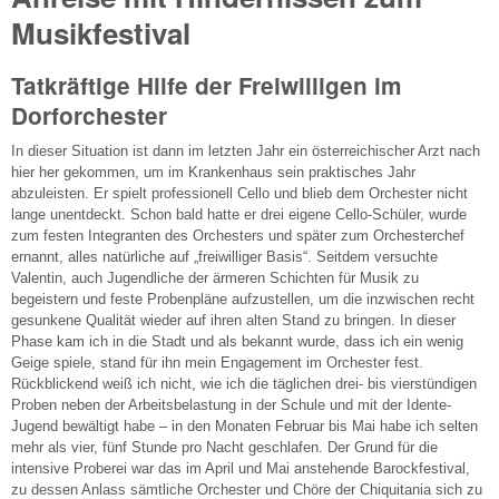
Musikfestival
Tatkräftige Hilfe der Freiwilligen im
Dorforchester
In dieser Situation ist dann im letzten Jahr ein österreichischer Arzt nach
hier her gekommen, um im Krankenhaus sein praktisches Jahr
abzuleisten. Er spielt professionell Cello und blieb dem Orchester nicht
lange unentdeckt. Schon bald hatte er drei eigene Cello-Schüler, wurde
zum festen Integranten des Orchesters und später zum Orchesterchef
ernannt, alles natürliche auf „freiwilliger Basis“. Seitdem versuchte
Valentin, auch Jugendliche der ärmeren Schichten für Musik zu
begeistern und feste Probenpläne aufzustellen, um die inzwischen recht
gesunkene Qualität wieder auf ihren alten Stand zu bringen. In dieser
Phase kam ich in die Stadt und als bekannt wurde, dass ich ein wenig
Geige spiele, stand für ihn mein Engagement im Orchester fest.
Rückblickend weiß ich nicht, wie ich die täglichen drei- bis vierstündigen
Proben neben der Arbeitsbelastung in der Schule und mit der Idente-
Jugend bewältigt habe – in den Monaten Februar bis Mai habe ich selten
mehr als vier, fünf Stunde pro Nacht geschlafen. Der Grund für die
intensive Proberei war das im April und Mai anstehende Barockfestival,
zu dessen Anlass sämtliche Orchester und Chöre der Chiquitania sich zu