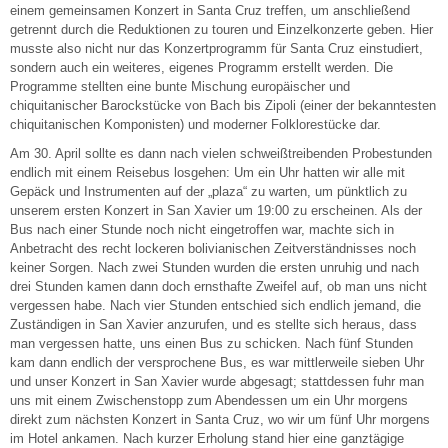
einem gemeinsamen Konzert in Santa Cruz treffen, um anschließend
getrennt durch die Reduktionen zu touren und Einzelkonzerte geben. Hier
musste also nicht nur das Konzertprogramm für Santa Cruz einstudiert,
sondern auch ein weiteres, eigenes Programm erstellt werden. Die
Programme stellten eine bunte Mischung europäischer und
chiquitanischer Barockstücke von Bach bis Zipoli (einer der bekanntesten
chiquitanischen Komponisten) und moderner Folklorestücke dar.
Am 30. April sollte es dann nach vielen schweißtreibenden Probestunden
endlich mit einem Reisebus losgehen: Um ein Uhr hatten wir alle mit
Gepäck und Instrumenten auf der „plaza“ zu warten, um pünktlich zu
unserem ersten Konzert in San Xavier um 19:00 zu erscheinen. Als der
Bus nach einer Stunde noch nicht eingetroffen war, machte sich in
Anbetracht des recht lockeren bolivianischen Zeitverständnisses noch
keiner Sorgen. Nach zwei Stunden wurden die ersten unruhig und nach
drei Stunden kamen dann doch ernsthafte Zweifel auf, ob man uns nicht
vergessen habe. Nach vier Stunden entschied sich endlich jemand, die
Zuständigen in San Xavier anzurufen, und es stellte sich heraus, dass
man vergessen hatte, uns einen Bus zu schicken. Nach fünf Stunden
kam dann endlich der versprochene Bus, es war mittlerweile sieben Uhr
und unser Konzert in San Xavier wurde abgesagt; stattdessen fuhr man
uns mit einem Zwischenstopp zum Abendessen um ein Uhr morgens
direkt zum nächsten Konzert in Santa Cruz, wo wir um fünf Uhr morgens
im Hotel ankamen. Nach kurzer Erholung stand hier eine ganztägige