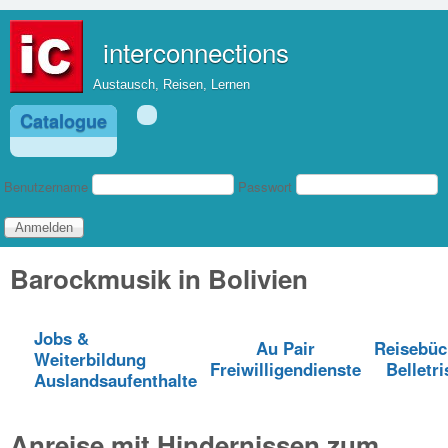
Direkt zum Inhalt
interconnections
Austausch, Reisen, Lernen
Catalogue
Benutzeranmeldung
Benutzername
Passwort
Barockmusik in Bolivien
Jobs &
Au Pair
Reisebüc
Weiterbildung
Freiwilligendienste
Belletri
Auslandsaufenthalte
Anreise mit Hindernissen zum