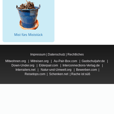
Mist fürs Miststück
Impressum
|
Datenschutz
|
Rechtliches
Mitwohnen.org
|
Mitreisen.org
|
Au-Pair-Box.com
|
Gastschuljahr.de
|
Down-Under.org
|
Elderpair.com
|
Interconnections-Verlag.de
|
Interrailers.net
|
Natur-und-Umwelt.org
|
Bewerben.com
|
Reisetops.com
|
Schenken.net
|
Rache ist süß