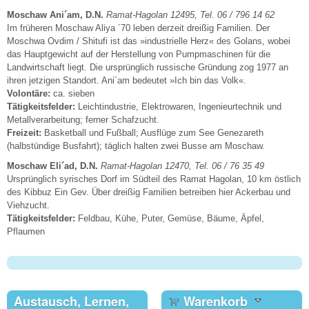
Moschaw Ani´am, D.N.
Ramat-Hagolan 12495, Tel. 06 / 796 14 62
Im früheren Moschaw Aliya ´70 leben derzeit dreißig Familien. Der
Moschwa Ovdim / Shitufi ist das »industrielle Herz« des Golans, wobei
das Hauptgewicht auf der Herstellung von Pumpmaschinen für die
Landwirtschaft liegt. Die ursprünglich russische Gründung zog 1977 an
ihren jetzigen Standort. Ani´am bedeutet »Ich bin das Volk«.
Volontäre:
ca. sieben
Tätigkeitsfelder:
Leichtindustrie, Elektrowaren, Ingenieurtechnik und
Metallverarbeitung; ferner Schafzucht.
Freizeit:
Basketball und Fußball; Ausflüge zum See Genezareth
(halbstündige Busfahrt); täglich halten zwei Busse am Moschaw.
Moschaw Eli´ad, D.N.
Ramat-Hagolan 12470, Tel. 06 / 76 35 49
Ursprünglich syrisches Dorf im Südteil des Ramat Hagolan, 10 km östlich
des Kibbuz Ein Gev. Über dreißig Familien betreiben hier Ackerbau und
Viehzucht.
Tätigkeitsfelder:
Feldbau, Kühe, Puter, Gemüse, Bäume, Äpfel,
Pflaumen
Austausch, Lernen,
Warenkorb