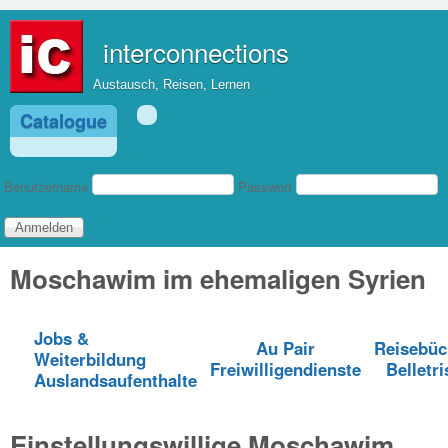
Direkt zum Inhalt
interconnections
Austausch, Reisen, Lernen
Catalogue
Benutzeranmeldung
Benutzername
Passwort
Moschawim im ehemaligen Syrien
Jobs &
Au Pair
Reisebüc
Weiterbildung
Freiwilligendienste
Belletri
Auslandsaufenthalte
Einstellungswillige Moschawim