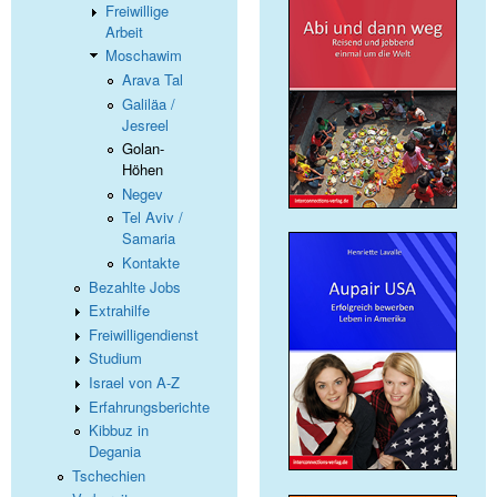
Freiwillige
Arbeit
Moschawim
Arava Tal
Galiläa /
Jesreel
Golan-
Höhen
Negev
Tel Aviv /
Samaria
Kontakte
Bezahlte Jobs
Extrahilfe
Freiwilligendienst
Studium
Israel von A-Z
Erfahrungsberichte
Kibbuz in
Degania
Tschechien