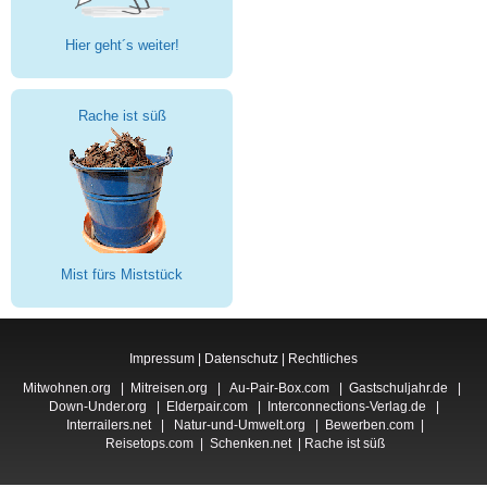
Hier geht´s weiter!
Rache ist süß
Mist fürs Miststück
Impressum
|
Datenschutz
|
Rechtliches
Mitwohnen.org
|
Mitreisen.org
|
Au-Pair-Box.com
|
Gastschuljahr.de
|
Down-Under.org
|
Elderpair.com
|
Interconnections-Verlag.de
|
Interrailers.net
|
Natur-und-Umwelt.org
|
Bewerben.com
|
Reisetops.com
|
Schenken.net
|
Rache ist süß