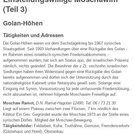
(Teil 3)
Golan-Höhen
Tätigkeiten und Adressen
Die Golan-Höhen waren vor dem Sechstagekrieg bis 1967 syrisches
Staatsgebiet. Seit 1993 Verhandlungen über eine Rückgabe des Golan -
im Rahmen eines israelisch-syrischen Friedensabkommens -
aufgenommen wurden, hat sich am Status quo, der israelischen Präsenz
nämlich, nichts geändert. Die Bewohner der z.Zt. sechzehn israelischen
Siedlungen haben ihren Widerstand gegen eine Rückgabe des Golan
bereits aufgenommen und dürfen sich der Unterstützung durch das
nationalreligiöse Kabinett unter Netanyahu gewiß sein. Solange eine
Einigung mit Syrien, Voraussetzung für jede umfassende Friedenslösung,
nicht abzusehen ist, nehmen folgende Moschawim Freiwillige auf:
Moschaw Ramot,
D.N. Ramat-Hagolan 12490, Tel. 06 / 73 21 30
Liegt auf einem Plateau zwischen zwei Flüssen, 7 km nördlich des
Kibbuz Ein Gev. Gegründet wurde der Moschaw 1973 an der Stelle eines
syrischen Dorfes. Mitglied der Moschaw-Bewegung.
Tätigkeitsfelder:
Feldarbeit, Kühe, Truthähne, Gemüse, Fremdenverkehr
(Gästehaus und Hotel), Obstanbau