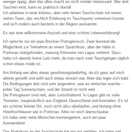
weniger üppig, aber das alles macht es nicht minder interessant. Wer dort
Tauchen lernt, kann es praktisch überall.
Ich arbeitete in einer kleinen, aber sehr feinen Tauchschule mit einem
netten Team, das reichlich Erfahrung im Tauchsports vorweisen konnte
und sich zudem auch bestens in der Region auskannte.
Es war eine willkommene Auszeit und eine schöne Lebenserfahrung!
Ich spreche nur ein paar Brocken Portugiesisch. Zwar bestand die
Möglichkeit zur Teilnahme an einem Sprachkurs, aber der hätte in
Portimao stattgefunden, zwanzig Kilometer von Lagos entfernt. Dazu
hatte ich abends keine Lust mehr, da man nach zwei Tauchgängen täglich
schon etwas müde ist.
Am Anfang war alles etwas gewöhnungsbedürftig, da ich ganz auf mich
alleine gestellt und wohl auch etwas einsam war. Aber das legte sich bald.
Die Bedingungen dort sind sehr angenehm, was es einfacher machte -
jeden Tag Sonnenschein, und der Strand ist nicht weit.
Die Portugiesen sind nett, aber zurückhaltend. In Lagos gibt es viele
Touristen, hauptsächlich aus England, Deutschland und Australien. Es ist
ein schöner kleiner Ort, noch nicht allzu überlaufen, und bislang ohne
Hotelhochhäuser wie in Portimao. Alles ist noch überschaubar.
Ich habe viele nette Menschen kennengelernt, auch ein paar
Auswanderer.
Das Praktikum an der Tauchschule hat mir gut gefallen. Ich habe viel