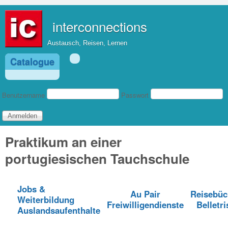
Direkt zum Inhalt
interconnections
Austausch, Reisen, Lernen
Catalogue
Benutzeranmeldung
Benutzername
Passwort
Praktikum an einer
portugiesischen Tauchschule
Jobs &
Au Pair
Reisebüc
Weiterbildung
Freiwilligendienste
Belletri
Auslandsaufenthalte