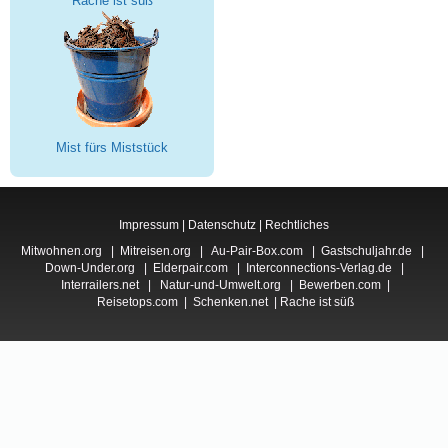
Rache ist süß
Mist fürs Miststück
Impressum
|
Datenschutz
|
Rechtliches
Mitwohnen.org
|
Mitreisen.org
|
Au-Pair-Box.com
|
Gastschuljahr.de
|
Down-Under.org
|
Elderpair.com
|
Interconnections-Verlag.de
|
Interrailers.net
|
Natur-und-Umwelt.org
|
Bewerben.com
|
Reisetops.com
|
Schenken.net
|
Rache ist süß