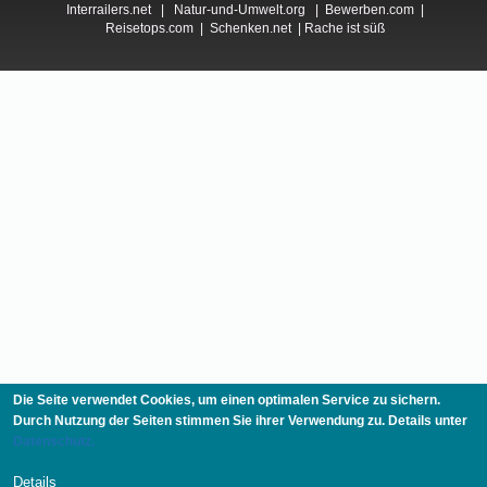
Interrailers.net
|
Natur-und-Umwelt.org
|
Bewerben.com
|
Reisetops.com
|
Schenken.net
|
Rache ist süß
Die Seite verwendet Cookies, um einen optimalen Service zu sichern.
Durch Nutzung der Seiten stimmen Sie ihrer Verwendung zu. Details unter
Datenschutz.
Details