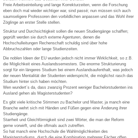
Freie Arbeitseinteilung und lange Korrekturzeiten, wenn die Forschung
eben doch mal wieder wichtiger war, sind passé; nun müssen sich auch
saumseligere Professoren den vorbildlichen anpassen und das Wohl ihrer
Zöglinge an erster Stelle stellen.
Struktur und Durchsichtigkeit sollen die neuen Studiengänge schaffen;
geprüft werden sie durch externe Agenturen, denen die
Hochschulleitungen Rechenschaft schuldig sind über hohe
Abbruchszahlen oder lange Studienzeiten.
Die noblen Ideen der EU wurden jedoch nicht immer Wirklichkeit, so z.B.
die Möglichkeit eines Auslandssemesters. Die enorme Strukturierung
sorgt für ein längeres Studium bei einem Auslandsaufenthalt, was jedoch
der neuen Mentalität der Studenten widerspricht, die möglichst rasch das
Studium hinter sich haben möchten.
Wen wundert´s da, dass zwanzig Prozent weniger Bachelorstudenten ins
Ausland gehen als Magisterstudenten?
Es gibt viele kritische Stimmen zu Bachelor und Master, ja manch eine
Branche wehrt sich mit Händen und Füßen gegen eine Änderung ihrer
Studiengänge.
Starrheit und Gleichförmigkeit sind zwei Wörter, die man der Reform
gerne vorwirft, und die oftmals auch zutreffen.
So hat manch eine Hochschule die Wahlmöglichkeiten des
Magisterstudiums, durch die eine Kombination mehrerer Fächer offen