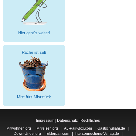
Hier geht´s weiter!
Rache ist süß
Mist fürs Miststück
Impressum
|
Datenschutz
|
Rechtliches
Mitwohnen.org
|
Mitreisen.org
|
Au-Pair-Box.com
|
Gastschuljahr.de
|
Down-Under.org
|
Elderpair.com
|
Interconnections-Verlag.de
|