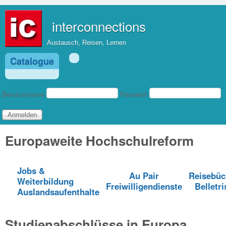
Direkt zum Inhalt
interconnections
Austausch, Reisen, Lernen
Catalogue
Benutzeranmeldung
Benutzername
Passwort
Europaweite Hochschulreform
Jobs &
Au Pair
Reisebüc
Weiterbildung
Freiwilligendienste
Belletri
Auslandsaufenthalte
Studienabschlüsse in Europa