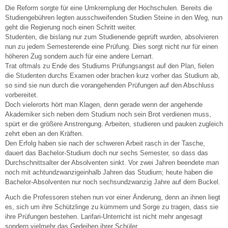
Die Reform sorgte für eine Umkremplung der Hochschulen. Bereits die
Studiengebühren legten ausschweifenden Studien Steine in den Weg, nun
geht die Regierung noch einen Schritt weiter.
Studenten, die bislang nur zum Studienende geprüft wurden, absolvieren
nun zu jedem Semesterende eine Prüfung. Dies sorgt nicht nur für einen
höheren Zug sondern auch für eine andere Lernart.
Trat oftmals zu Ende des Studiums Prüfungsangst auf den Plan, fielen
die Studenten durchs Examen oder brachen kurz vorher das Studium ab,
so sind sie nun durch die vorangehenden Prüfungen auf den Abschluss
vorbereitet.
Doch vielerorts hört man Klagen, denn gerade wenn der angehende
Akademiker sich neben dem Studium noch sein Brot verdienen muss,
spürt er die größere Anstrengung. Arbeiten, studieren und pauken zugleich
zehrt eben an den Kräften.
Den Erfolg haben sie nach der schweren Arbeit rasch in der Tasche,
dauert das Bachelor-Studium doch nur sechs Semester, so dass das
Durchschnittsalter der Absolventen sinkt. Vor zwei Jahren beendete man
noch mit achtundzwanzigeinhalb Jahren das Studium; heute haben die
Bachelor-Absolventen nur noch sechsundzwanzig Jahre auf dem Buckel.
Auch die Professoren stehen nun vor einer Änderung, denn an ihnen liegt
es, sich um ihre Schützlinge zu kümmern und Sorge zu tragen, dass sie
ihre Prüfungen bestehen. Larifari-Unterricht ist nicht mehr angesagt
sondern vielmehr das Gedeihen ihrer Schüler.