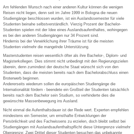
Am fehlenden Wunsch nach einer anderen Kultur können die wenigen
Reisen nicht liegen, denn seit im Jahre 1999 in Bologna die neuen
Studiengänge beschlossen wurden, ist ein Auslandssemester für viele
Studenten beinahe selbstverständlich. Vierzig Prozent der Bachelor-
Studenten spielen mit der Idee eines Auslandsaufenthaltes, wohingegen
es bei den anderen Studiengängen nur 34 Prozent sind.
Hindernis bei der Verwirklichung ihrer Träume ist für die meisten
Studenten vielmehr die mangelnde Unterstützung.
Masterstudenten reisen wesentlich öfter als ihre Bachelor-, Diplom- und
Magisterkollegen. Dies stimmt nicht unbedingt mit den Regierungszielen
überein, denn zumindest der deutsche Staat wünscht sich von den
Studenten, dass die meisten bereits nach dem Bachelorabschluss einen
Broterwerb beginnen.
Andererseits wiederum sollen die europäischen Studiengänge die
Internationalität fördern - beendete ein Großteil der Studenten tatsächlich
bereits nach dem Bachelor sein Studium, so verhinderte dies die
gewünschte Massenbewegung ins Ausland.
Nicht einmal die Aufenthaltsdauer ist der Rede wert. Experten empfehlen
mindestens ein Semester, um ernsthafte Entwicklungen der
Persönlichkeit und des Fachwissens zu erzielen, doch bleibt selbst bei
Studiengängen mit Auslandsaufenthaltspflicht diese Untergrenze vielmehr
Obergrenze: Zwei Drittel dieser Studenten besuchen das unbekannte