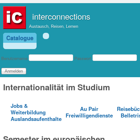
Direkt zum Inhalt
interconnections
Austausch, Reisen, Lernen
Catalogue
Benutzeranmeldung
Benutzername
Passwort
Internationalität im Studium
Jobs &
Au Pair
Reisebüc
Weiterbildung
Freiwilligendienste
Belletri
Auslandsaufenthalte
Semester im europäischen