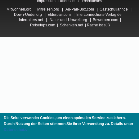
Impressum
|
Datenschutz
|
Rechtliches
Mitwohnen.org
|
Mitreisen.org
|
Au-Pair-Box.com
|
Gastschuljahr.de
|
Down-Under.org
|
Elderpair.com
|
Interconnections-Verlag.de
|
Interrailers.net
|
Natur-und-Umwelt.org
|
Bewerben.com
|
Reisetops.com
|
Schenken.net
|
Rache ist süß
Die Seite verwendet Cookies, um einen optimalen Service zu sichern.
Durch Nutzung der Seiten stimmen Sie ihrer Verwendung zu. Details unter
Datenschutz.