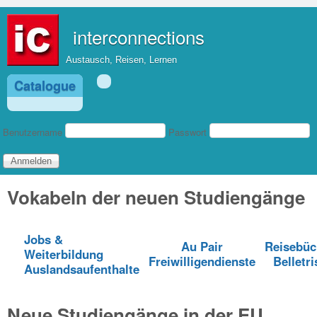
Direkt zum Inhalt
interconnections
Austausch, Reisen, Lernen
Catalogue
Benutzeranmeldung
Benutzername
Passwort
Vokabeln der neuen Studiengänge
Jobs &
Au Pair
Reisebüc
Weiterbildung
Freiwilligendienste
Belletri
Auslandsaufenthalte
Neue Studiengänge in der EU