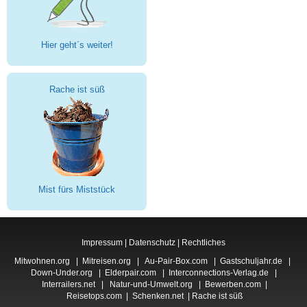
Hier geht´s weiter!
Rache ist süß
Mist fürs Miststück
Impressum
|
Datenschutz
|
Rechtliches
Mitwohnen.org
|
Mitreisen.org
|
Au-Pair-Box.com
|
Gastschuljahr.de
|
Down-Under.org
|
Elderpair.com
|
Interconnections-Verlag.de
|
Interrailers.net
|
Natur-und-Umwelt.org
|
Bewerben.com
|
Reisetops.com
|
Schenken.net
|
Rache ist süß