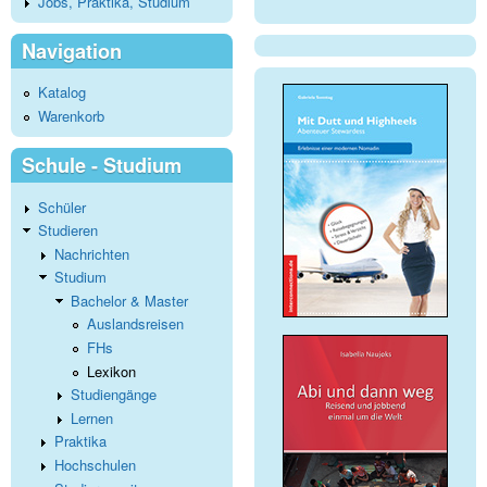
Jobs, Praktika, Studium
Navigation
Katalog
Warenkorb
Schule - Studium
Schüler
Studieren
Nachrichten
Studium
Bachelor & Master
Auslandsreisen
FHs
Lexikon
Studiengänge
Lernen
Praktika
Hochschulen