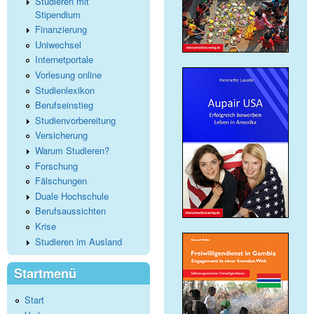
Studieren mit
Stipendium
Finanzierung
Uniwechsel
Internetportale
Vorlesung online
Studienlexikon
Berufseinstieg
Studienvorbereitung
Versicherung
Warum Studieren?
Forschung
Fälschungen
Duale Hochschule
Berufsaussichten
Krise
Studieren im Ausland
Startmenü
Start