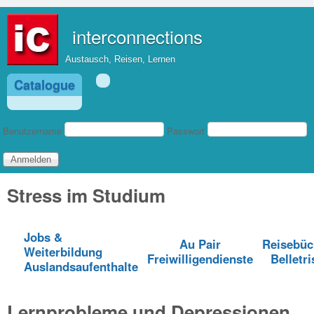
Direkt zum Inhalt
interconnections
Austausch, Reisen, Lernen
Catalogue
Benutzeranmeldung
Benutzername
Passwort
Stress im Studium
Jobs &
Au Pair
Reisebüc
Weiterbildung
Freiwilligendienste
Belletri
Auslandsaufenthalte
Lernprobleme und Depressionen