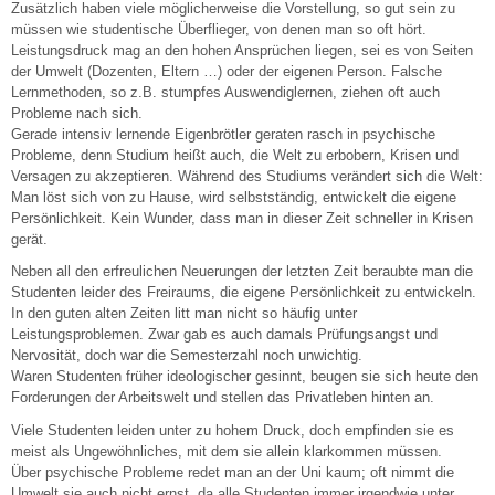
Zusätzlich haben viele möglicherweise die Vorstellung, so gut sein zu
müssen wie studentische Überflieger, von denen man so oft hört.
Leistungsdruck mag an den hohen Ansprüchen liegen, sei es von Seiten
der Umwelt (Dozenten, Eltern …) oder der eigenen Person. Falsche
Lernmethoden, so z.B. stumpfes Auswendiglernen, ziehen oft auch
Probleme nach sich.
Gerade intensiv lernende Eigenbrötler geraten rasch in psychische
Probleme, denn Studium heißt auch, die Welt zu erbobern, Krisen und
Versagen zu akzeptieren. Während des Studiums verändert sich die Welt:
Man löst sich von zu Hause, wird selbstständig, entwickelt die eigene
Persönlichkeit. Kein Wunder, dass man in dieser Zeit schneller in Krisen
gerät.
Neben all den erfreulichen Neuerungen der letzten Zeit beraubte man die
Studenten leider des Freiraums, die eigene Persönlichkeit zu entwickeln.
In den guten alten Zeiten litt man nicht so häufig unter
Leistungsproblemen. Zwar gab es auch damals Prüfungsangst und
Nervosität, doch war die Semesterzahl noch unwichtig.
Waren Studenten früher ideologischer gesinnt, beugen sie sich heute den
Forderungen der Arbeitswelt und stellen das Privatleben hinten an.
Viele Studenten leiden unter zu hohem Druck, doch empfinden sie es
meist als Ungewöhnliches, mit dem sie allein klarkommen müssen.
Über psychische Probleme redet man an der Uni kaum; oft nimmt die
Umwelt sie auch nicht ernst, da alle Studenten immer irgendwie unter