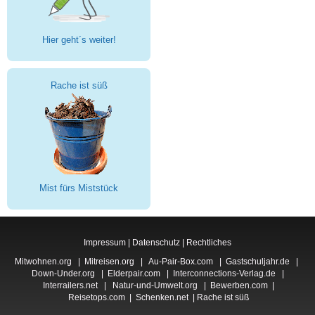
Hier geht´s weiter!
Rache ist süß
Mist fürs Miststück
Impressum
|
Datenschutz
|
Rechtliches
Mitwohnen.org
|
Mitreisen.org
|
Au-Pair-Box.com
|
Gastschuljahr.de
|
Down-Under.org
|
Elderpair.com
|
Interconnections-Verlag.de
|
Interrailers.net
|
Natur-und-Umwelt.org
|
Bewerben.com
|
Reisetops.com
|
Schenken.net
|
Rache ist süß