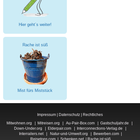
Hier geht´s weiter!
Rache ist süß
Mist fürs Miststück
Impressum
|
Datenschutz
|
Rechtliches
Mitwohnen.org
|
Mitreisen.org
|
Au-Pair-Box.com
|
Gastschuljahr.de
|
Down-Under.org
|
Elderpair.com
|
Interconnections-Verlag.de
|
Interrailers.net
|
Natur-und-Umwelt.org
|
Bewerben.com
|
Reisetops.com
|
Schenken.net
|
Rache ist süß