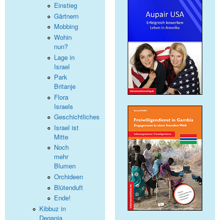
Einstieg
Gärtnern
Mobbing
Wohin
nun?
Lage in
Israel
Park
Britanje
Flora
Israels
Geschichtliches
Israel ist
Mitte
Noch
mehr
Blumen
Orchideen
Blütenduft
Ende!
Kibbuz in
Degania