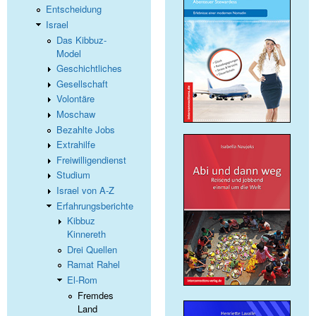
Entscheidung
Israel
Das Kibbuz-
Model
Geschichtliches
Gesellschaft
Volontäre
Moschaw
Bezahlte Jobs
Extrahilfe
Freiwilligendienst
Studium
Israel von A-Z
Erfahrungsberichte
Kibbuz
Kinnereth
Drei Quellen
Ramat Rahel
El-Rom
Fremdes
Land