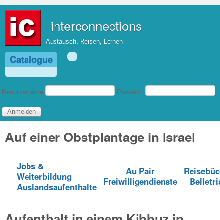
Direkt zum Inhalt
interconnections
Austausch, Reisen, Lernen
Catalogue
Benutzeranmeldung
Benutzername
Passwort
Auf einer Obstplantage in Israel
Jobs &
Au Pair
Reisebüc
Weiterbildung
Freiwilligendienste
Belletri
Auslandsaufenthalte
Aufenthalt in einem Kibbuz in