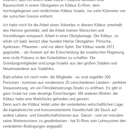
Baumschnitt in einem Obstgarten im Kibbuz Ei-Rom, dem
höchstgelegenen und nördlichsten Kibbuz Israels, nur zehn Kilometer von
der syrischen Grenze entfernt.
Ich hatte mich für die Arbeit eines Volontärs in diesem Kibbuz unterhalb
des Hermon gemeldet, weil die Arbeit meinen Wünschen und
Vorstellungen entsprach: Arbeit in einer Obstplantage. Der Kibbuz, so
erfuhr ich bald, besitzt über hundert Hektar Obstgärten: Pfirsiche,
Aprikosen, Pflaumen - und vor allem Äpfel. Der Kibbuz wurde 1971
gegründet, - als Antwort auf die Entscheidung der israelischen Regierung,
eine zivile Präsenz in den Golanhöhen zu schaffen. Die
Gründungsmitglieder sind junge Israelis aus den großen Städten und
Neueinwanderer aus Südafrika.
Bald erfahre ich noch mehr: die Mitglieder - es sind ungefähr 200
Personen - kommen aus mindestens 25 verschiedenen Ländern - perfekte
Voraussetzung, um ein Filmübersetzungs-Studio zu eröffnen. Es gibt in
ganz Israel nur zwei derartige Einrichtungen. Mit anderen Worten: der
Kibbuz hatte eine Marktlücke gefunden und genutzt.
Denn auch der Kibbuz leidet unter der veränderten wirtschaftlichen Lage;
die kapitalistische und konsumorientierte Gesellschaft übt Druck auf
andere Lebens- und Gesellschaftsformen aus. Darum - und um trotzdem
seine Weiterexistenz zu gewährleisten - hat Ei-Rom sein Lohnsystem den
veränderten Bedingungen angepaßt: