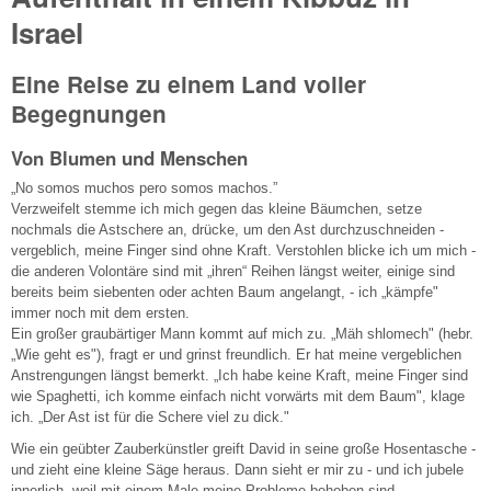
Israel
Eine Reise zu einem Land voller
Begegnungen
Von Blumen und Menschen
„No somos muchos pero somos machos.”
Verzweifelt stemme ich mich gegen das kleine Bäumchen, setze
nochmals die Astschere an, drücke, um den Ast durchzuschneiden -
vergeblich, meine Finger sind ohne Kraft. Verstohlen blicke ich um mich -
die anderen Volontäre sind mit „ihren“ Reihen längst weiter, einige sind
bereits beim siebenten oder achten Baum angelangt, - ich „kämpfe"
immer noch mit dem ersten.
Ein großer graubärtiger Mann kommt auf mich zu. „Mäh shlomech" (hebr.
„Wie geht es"), fragt er und grinst freundlich. Er hat meine vergeblichen
Anstrengungen längst bemerkt. „Ich habe keine Kraft, meine Finger sind
wie Spaghetti, ich komme einfach nicht vorwärts mit dem Baum", klage
ich. „Der Ast ist für die Schere viel zu dick."
Wie ein geübter Zauberkünstler greift David in seine große Hosentasche -
und zieht eine kleine Säge heraus. Dann sieht er mir zu - und ich jubele
innerlich, weil mit einem Male meine Probleme behoben sind.