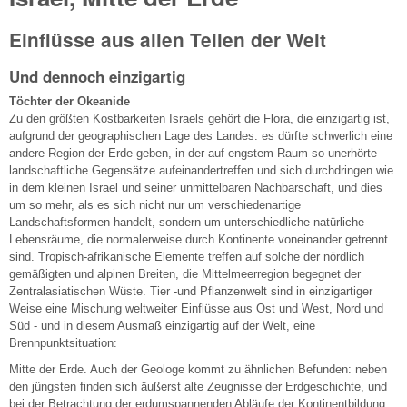
Einflüsse aus allen Teilen der Welt
Und dennoch einzigartig
Töchter der Okeanide
Zu den größten Kostbarkeiten Israels gehört die Flora, die einzigartig ist,
aufgrund der geographischen Lage des Landes: es dürfte schwerlich eine
andere Region der Erde geben, in der auf engstem Raum so unerhörte
landschaftliche Gegensätze aufeinandertreffen und sich durchdringen wie
in dem kleinen Israel und seiner unmittelbaren Nachbarschaft, und dies
um so mehr, als es sich nicht nur um verschiedenartige
Landschaftsformen handelt, sondern um unterschiedliche natürliche
Lebensräume, die normalerweise durch Kontinente voneinander getrennt
sind. Tropisch-afrikanische Elemente treffen auf solche der nördlich
gemäßigten und alpinen Breiten, die Mittelmeerregion begegnet der
Zentralasiatischen Wüste. Tier -und Pflanzenwelt sind in einzigartiger
Weise eine Mischung weltweiter Einflüsse aus Ost und West, Nord und
Süd - und in diesem Ausmaß einzigartig auf der Welt, eine
Brennpunktsituation:
Mitte der Erde. Auch der Geologe kommt zu ähnlichen Befunden: neben
den jüngsten finden sich äußerst alte Zeugnisse der Erdgeschichte, und
bei der Betrachtung der erdumspannenden Abläufe der Kontinentbildung