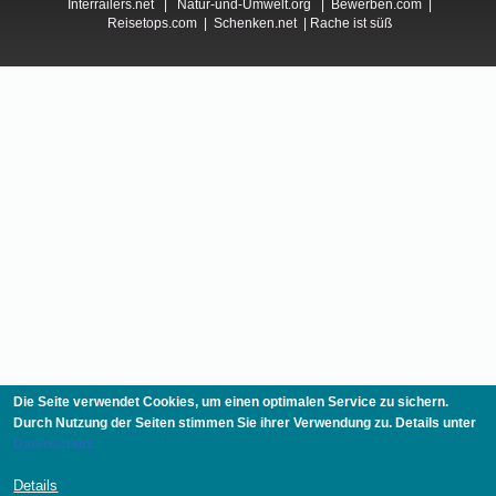
Interrailers.net
|
Natur-und-Umwelt.org
|
Bewerben.com
|
Reisetops.com
|
Schenken.net
|
Rache ist süß
Die Seite verwendet Cookies, um einen optimalen Service zu sichern.
Durch Nutzung der Seiten stimmen Sie ihrer Verwendung zu. Details unter
Datenschutz.
Details