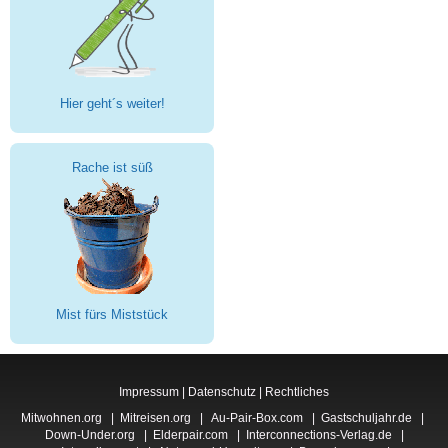
Hier geht´s weiter!
Rache ist süß
Mist fürs Miststück
Impressum
|
Datenschutz
|
Rechtliches
Mitwohnen.org
|
Mitreisen.org
|
Au-Pair-Box.com
|
Gastschuljahr.de
|
Down-Under.org
|
Elderpair.com
|
Interconnections-Verlag.de
|