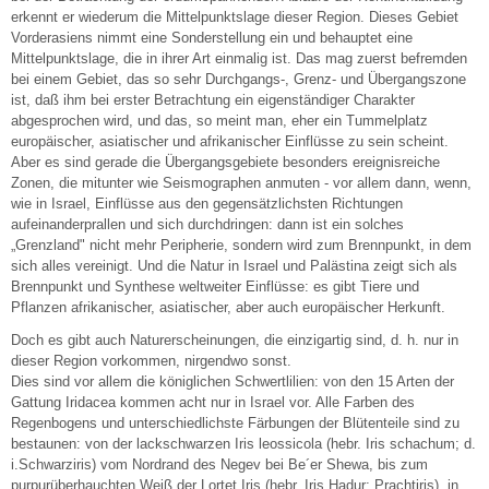
erkennt er wiederum die Mittelpunktslage dieser Region. Dieses Gebiet
Vorderasiens nimmt eine Sonderstellung ein und behauptet eine
Mittelpunktslage, die in ihrer Art einmalig ist. Das mag zuerst befremden
bei einem Gebiet, das so sehr Durchgangs-, Grenz- und Übergangszone
ist, daß ihm bei erster Betrachtung ein eigenständiger Charakter
abgesprochen wird, und das, so meint man, eher ein Tummelplatz
europäischer, asiatischer und afrikanischer Einflüsse zu sein scheint.
Aber es sind gerade die Übergangsgebiete besonders ereignisreiche
Zonen, die mitunter wie Seismographen anmuten - vor allem dann, wenn,
wie in Israel, Einflüsse aus den gegensätzlichsten Richtungen
aufeinanderprallen und sich durchdringen: dann ist ein solches
„Grenzland" nicht mehr Peripherie, sondern wird zum Brennpunkt, in dem
sich alles vereinigt. Und die Natur in Israel und Palästina zeigt sich als
Brennpunkt und Synthese weltweiter Einflüsse: es gibt Tiere und
Pflanzen afrikanischer, asiatischer, aber auch europäischer Herkunft.
Doch es gibt auch Naturerscheinungen, die einzigartig sind, d. h. nur in
dieser Region vorkommen, nirgendwo sonst.
Dies sind vor allem die königlichen Schwertlilien: von den 15 Arten der
Gattung Iridacea kommen acht nur in Israel vor. Alle Farben des
Regenbogens und unterschiedlichste Färbungen der Blütenteile sind zu
bestaunen: von der lackschwarzen Iris leossicola (hebr. Iris schachum; d.
i.Schwarziris) vom Nordrand des Negev bei Be´er Shewa, bis zum
purpurüberhauchten Weiß der Lortet Iris (hebr. Iris Hadur; Prachtiris), in