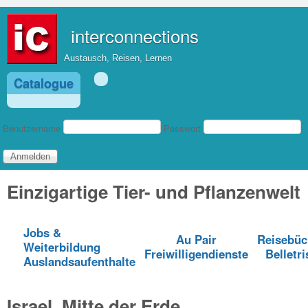
Direkt zum Inhalt
interconnections
Austausch, Reisen, Lernen
Catalogue
Benutzeranmeldung
Benutzername
Passwort
Einzigartige Tier- und Pflanzenwelt
Jobs &
Au Pair
Reisebüc
Weiterbildung
Freiwilligendienste
Belletri
Auslandsaufenthalte
Israel, Mitte der Erde